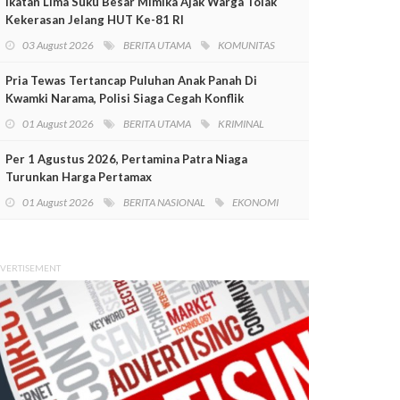
Ikatan Lima Suku Besar Mimika Ajak Warga Tolak
Kekerasan Jelang HUT Ke-81 RI
03 August 2026
BERITA UTAMA
KOMUNITAS
Pria Tewas Tertancap Puluhan Anak Panah Di
Kwamki Narama, Polisi Siaga Cegah Konflik
01 August 2026
BERITA UTAMA
KRIMINAL
Per 1 Agustus 2026, Pertamina Patra Niaga
Turunkan Harga Pertamax
01 August 2026
BERITA NASIONAL
EKONOMI
VERTISEMENT