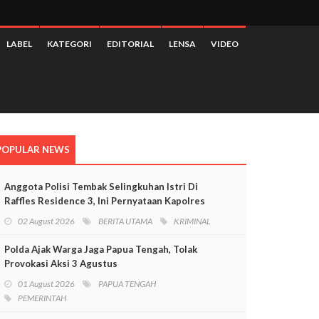
LABEL
KATEGORI
EDITORIAL
LENSA
VIDEO
POPULAR NEWS
Anggota Polisi Tembak Selingkuhan Istri Di
Raffles Residence 3, Ini Pernyataan Kapolres
Mimika
02 August 2026
BERITA UTAMA
KRIMINAL
Polda Ajak Warga Jaga Papua Tengah, Tolak
Provokasi Aksi 3 Agustus
01 August 2026
PAPUA TENGAH
PEMERINTAH