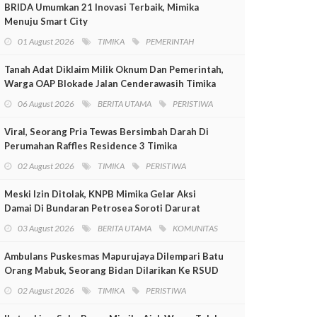
BRIDA Umumkan 21 Inovasi Terbaik, Mimika
Menuju Smart City
01 August 2026
TIMIKA
PEMERINTAH
Tanah Adat Diklaim Milik Oknum Dan Pemerintah,
Warga OAP Blokade Jalan Cenderawasih Timika
06 August 2026
BERITA UTAMA
PERISTIWA
Viral, Seorang Pria Tewas Bersimbah Darah Di
Perumahan Raffles Residence 3 Timika
02 August 2026
TIMIKA
PERISTIWA
Meski Izin Ditolak, KNPB Mimika Gelar Aksi
Damai Di Bundaran Petrosea Soroti Darurat
Militer Dan Pelanggaran HAM
03 August 2026
BERITA UTAMA
KOMUNITAS
Ambulans Puskesmas Mapurujaya Dilempari Batu
Orang Mabuk, Seorang Bidan Dilarikan Ke RSUD
Mimika
02 August 2026
TIMIKA
PERISTIWA