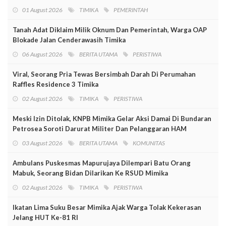
01 August 2026
TIMIKA
PEMERINTAH
Tanah Adat Diklaim Milik Oknum Dan Pemerintah, Warga OAP
Blokade Jalan Cenderawasih Timika
06 August 2026
BERITA UTAMA
PERISTIWA
Viral, Seorang Pria Tewas Bersimbah Darah Di Perumahan
Raffles Residence 3 Timika
02 August 2026
TIMIKA
PERISTIWA
Meski Izin Ditolak, KNPB Mimika Gelar Aksi Damai Di Bundaran
Petrosea Soroti Darurat Militer Dan Pelanggaran HAM
03 August 2026
BERITA UTAMA
KOMUNITAS
Ambulans Puskesmas Mapurujaya Dilempari Batu Orang
Mabuk, Seorang Bidan Dilarikan Ke RSUD Mimika
02 August 2026
TIMIKA
PERISTIWA
Ikatan Lima Suku Besar Mimika Ajak Warga Tolak Kekerasan
Jelang HUT Ke-81 RI