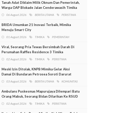
Tanah Adat Diklaim Milik Oknum Dan Pemerintah,
Warga OAP Blokade Jalan Cenderawasih Timika
06 August 2026
BERITA UTAMA
PERISTIWA
BRIDA Umumkan 21 Inovasi Terbaik, Mimika
Menuju Smart City
01 August 2026
TIMIKA
PEMERINTAH
Viral, Seorang Pria Tewas Bersimbah Darah Di
Perumahan Raffles Residence 3 Timika
02 August 2026
TIMIKA
PERISTIWA
Meski Izin Ditolak, KNPB Mimika Gelar Aksi
Damai Di Bundaran Petrosea Soroti Darurat
Militer Dan Pelanggaran HAM
03 August 2026
BERITA UTAMA
KOMUNITAS
Ambulans Puskesmas Mapurujaya Dilempari Batu
Orang Mabuk, Seorang Bidan Dilarikan Ke RSUD
Mimika
02 August 2026
TIMIKA
PERISTIWA