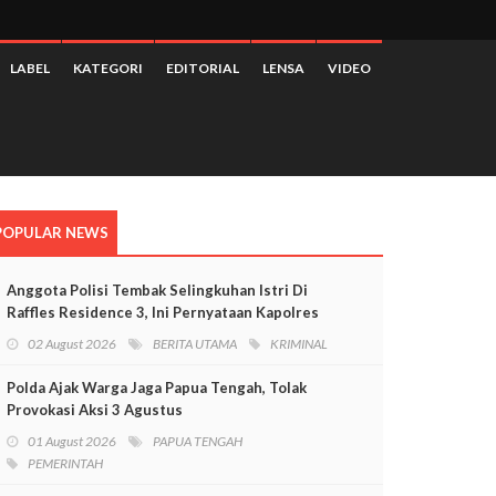
LABEL
KATEGORI
EDITORIAL
LENSA
VIDEO
POPULAR NEWS
Anggota Polisi Tembak Selingkuhan Istri Di
Raffles Residence 3, Ini Pernyataan Kapolres
Mimika
02 August 2026
BERITA UTAMA
KRIMINAL
Polda Ajak Warga Jaga Papua Tengah, Tolak
Provokasi Aksi 3 Agustus
01 August 2026
PAPUA TENGAH
PEMERINTAH