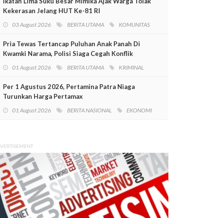
Ikatan Lima Suku Besar Mimika Ajak Warga Tolak
Kekerasan Jelang HUT Ke-81 RI
03 August 2026
BERITA UTAMA
KOMUNITAS
Pria Tewas Tertancap Puluhan Anak Panah Di
Kwamki Narama, Polisi Siaga Cegah Konflik
01 August 2026
BERITA UTAMA
KRIMINAL
Per 1 Agustus 2026, Pertamina Patra Niaga
Turunkan Harga Pertamax
01 August 2026
BERITA NASIONAL
EKONOMI
VERTISEMENT