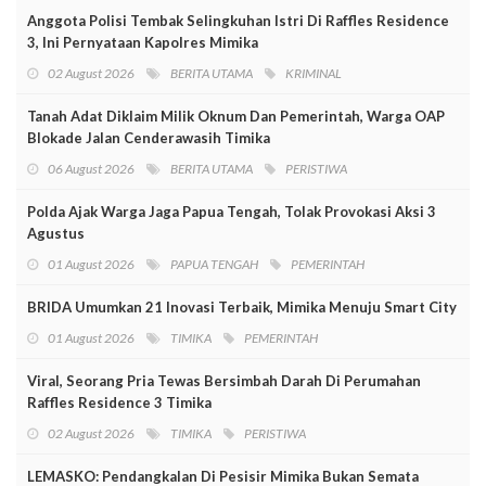
Anggota Polisi Tembak Selingkuhan Istri Di Raffles Residence
3, Ini Pernyataan Kapolres Mimika
02 August 2026
BERITA UTAMA
KRIMINAL
Tanah Adat Diklaim Milik Oknum Dan Pemerintah, Warga OAP
Blokade Jalan Cenderawasih Timika
06 August 2026
BERITA UTAMA
PERISTIWA
Polda Ajak Warga Jaga Papua Tengah, Tolak Provokasi Aksi 3
Agustus
01 August 2026
PAPUA TENGAH
PEMERINTAH
BRIDA Umumkan 21 Inovasi Terbaik, Mimika Menuju Smart City
01 August 2026
TIMIKA
PEMERINTAH
Viral, Seorang Pria Tewas Bersimbah Darah Di Perumahan
Raffles Residence 3 Timika
02 August 2026
TIMIKA
PERISTIWA
LEMASKO: Pendangkalan Di Pesisir Mimika Bukan Semata