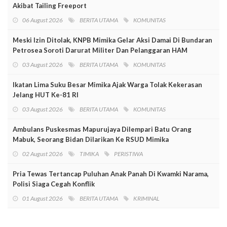
Akibat Tailing Freeport
06 August 2026
BERITA UTAMA
KOMUNITAS
Meski Izin Ditolak, KNPB Mimika Gelar Aksi Damai Di Bundaran
Petrosea Soroti Darurat Militer Dan Pelanggaran HAM
03 August 2026
BERITA UTAMA
KOMUNITAS
Ikatan Lima Suku Besar Mimika Ajak Warga Tolak Kekerasan
Jelang HUT Ke-81 RI
03 August 2026
BERITA UTAMA
KOMUNITAS
Ambulans Puskesmas Mapurujaya Dilempari Batu Orang
Mabuk, Seorang Bidan Dilarikan Ke RSUD Mimika
02 August 2026
TIMIKA
PERISTIWA
Pria Tewas Tertancap Puluhan Anak Panah Di Kwamki Narama,
Polisi Siaga Cegah Konflik
01 August 2026
BERITA UTAMA
KRIMINAL