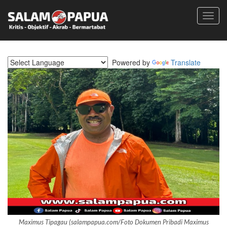
Toggl
navig
Powered by
Translate
Maximus Tipagau (salampapua.com/Foto Dokumen Pribadi Maximus