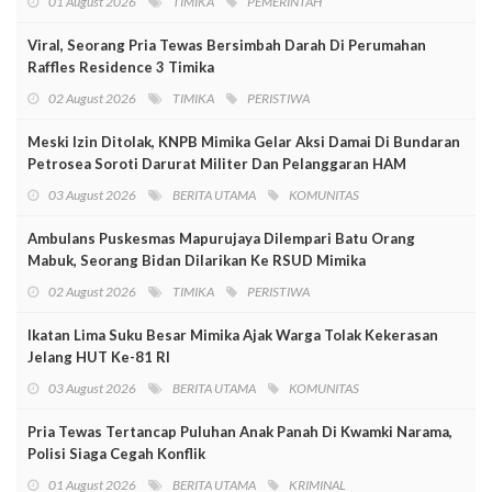
01 August 2026
TIMIKA
PEMERINTAH
Viral, Seorang Pria Tewas Bersimbah Darah Di Perumahan
Raffles Residence 3 Timika
02 August 2026
TIMIKA
PERISTIWA
Meski Izin Ditolak, KNPB Mimika Gelar Aksi Damai Di Bundaran
Petrosea Soroti Darurat Militer Dan Pelanggaran HAM
03 August 2026
BERITA UTAMA
KOMUNITAS
Ambulans Puskesmas Mapurujaya Dilempari Batu Orang
Mabuk, Seorang Bidan Dilarikan Ke RSUD Mimika
02 August 2026
TIMIKA
PERISTIWA
Ikatan Lima Suku Besar Mimika Ajak Warga Tolak Kekerasan
Jelang HUT Ke-81 RI
03 August 2026
BERITA UTAMA
KOMUNITAS
Pria Tewas Tertancap Puluhan Anak Panah Di Kwamki Narama,
Polisi Siaga Cegah Konflik
01 August 2026
BERITA UTAMA
KRIMINAL