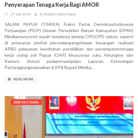
Penyerapan Tenaga Kerja Bagi AMOR
29 July 2026
by Redaksi Salam Papua
SALAM PAPUA (TIMIKA) Fraksi Partai DemokrasiIndonesia
Perjuangan (PDIP) Dewan Perwakilan Rakyat Kabupaten (DPRK)
Mimikamenyoroti masih lemahnya kinerja OPDOPD teknis seperti
di antaranya perihal persoalanpengelolaan keuangan realisasi
APBD pelayanan kesehatan pendidikan dan penempatantenaga
kerja orang asli Papua (OAP) khususnya suku Amungme dan
Kamoro (Amor) padapenyampaian Laporan Keterangan
Pertanggunganjawaban (LKPJ) Bupati Mimika...
READ MORE
BERITA UTAMA