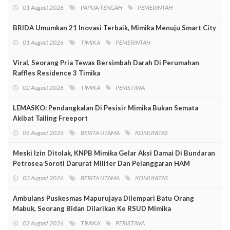
01 August 2026
PAPUA TENGAH
PEMERINTAH
BRIDA Umumkan 21 Inovasi Terbaik, Mimika Menuju Smart City
01 August 2026
TIMIKA
PEMERINTAH
Viral, Seorang Pria Tewas Bersimbah Darah Di Perumahan
Raffles Residence 3 Timika
02 August 2026
TIMIKA
PERISTIWA
LEMASKO: Pendangkalan Di Pesisir Mimika Bukan Semata
Akibat Tailing Freeport
06 August 2026
BERITA UTAMA
KOMUNITAS
Meski Izin Ditolak, KNPB Mimika Gelar Aksi Damai Di Bundaran
Petrosea Soroti Darurat Militer Dan Pelanggaran HAM
03 August 2026
BERITA UTAMA
KOMUNITAS
Ambulans Puskesmas Mapurujaya Dilempari Batu Orang
Mabuk, Seorang Bidan Dilarikan Ke RSUD Mimika
02 August 2026
TIMIKA
PERISTIWA