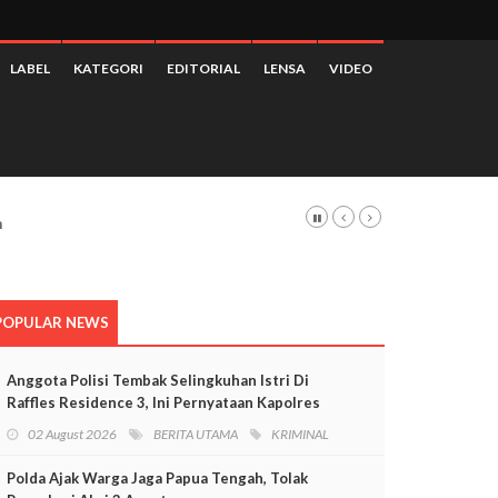
LABEL
KATEGORI
EDITORIAL
LENSA
VIDEO
m Kondisi Apapun
POPULAR NEWS
Anggota Polisi Tembak Selingkuhan Istri Di
Raffles Residence 3, Ini Pernyataan Kapolres
Mimika
02 August 2026
BERITA UTAMA
KRIMINAL
Polda Ajak Warga Jaga Papua Tengah, Tolak