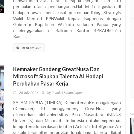
bahwakonektivitas darat di Papua menjadi salah satu
persoalan utama pembangunan.Hal ini ia tegaskan di
hadapan awak media usai pertemuandialog Strategis
Wakil Menteri PPNWakil Kepala Bappenas dengan
Gubernur Bupatidan Walikota seTanah Papua yang
diselenggarakan di Ballroom Kantor BPKADMimika
Kamis...
READ MORE
Kemnaker Gandeng GreatNusa Dan
Microsoft Siapkan Talenta AI Hadapi
Perubahan Pasar Kerja
28 July 2026
by Redaksi Salam Papua
SALAM PAPUA (TIMIKA) KementerianKetenagakerjaan
(Kemnaker) RI menggandeng GreatNusa yang
diluncurkan olehUniversitas Bina Nusantara (BINUS
AD
University) dan Microsoft Indonesia untukmemperkuat
kompetensi kecerdasan buatan ( Artificial Intelligence AI)
sertaketerampilan perangkat lunak bagi talenta digital