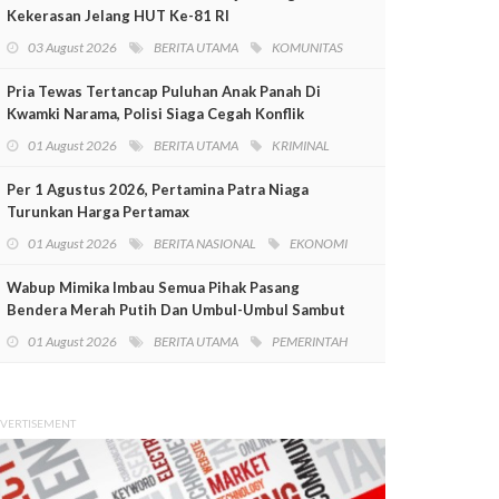
Kekerasan Jelang HUT Ke-81 RI
03 August 2026
BERITA UTAMA
KOMUNITAS
Pria Tewas Tertancap Puluhan Anak Panah Di
Kwamki Narama, Polisi Siaga Cegah Konflik
01 August 2026
BERITA UTAMA
KRIMINAL
Per 1 Agustus 2026, Pertamina Patra Niaga
Turunkan Harga Pertamax
01 August 2026
BERITA NASIONAL
EKONOMI
Wabup Mimika Imbau Semua Pihak Pasang
Bendera Merah Putih Dan Umbul-Umbul Sambut
HUT RI Ke-81
01 August 2026
BERITA UTAMA
PEMERINTAH
VERTISEMENT