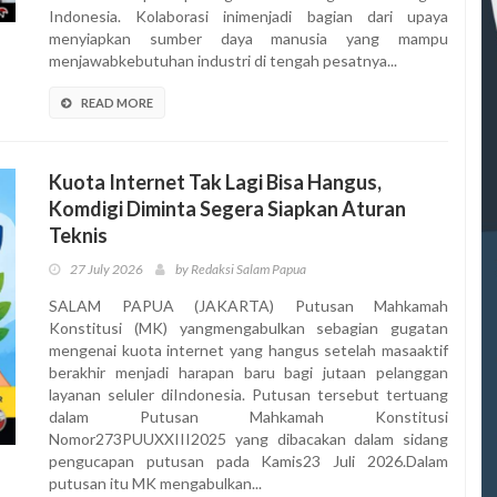
Indonesia. Kolaborasi inimenjadi bagian dari upaya
menyiapkan sumber daya manusia yang mampu
menjawabkebutuhan industri di tengah pesatnya...
READ MORE
Kuota Internet Tak Lagi Bisa Hangus,
Komdigi Diminta Segera Siapkan Aturan
Teknis
27 July 2026
by Redaksi Salam Papua
SALAM PAPUA (JAKARTA) Putusan Mahkamah
Konstitusi (MK) yangmengabulkan sebagian gugatan
mengenai kuota internet yang hangus setelah masaaktif
berakhir menjadi harapan baru bagi jutaan pelanggan
layanan seluler diIndonesia. Putusan tersebut tertuang
dalam Putusan Mahkamah Konstitusi
Nomor273PUUXXIII2025 yang dibacakan dalam sidang
pengucapan putusan pada Kamis23 Juli 2026.Dalam
putusan itu MK mengabulkan...