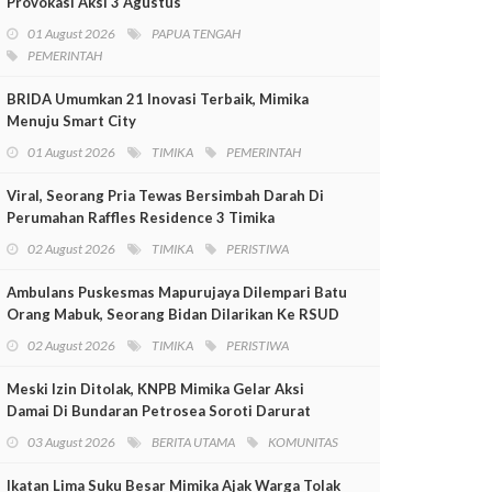
Provokasi Aksi 3 Agustus
01 August 2026
PAPUA TENGAH
PEMERINTAH
BRIDA Umumkan 21 Inovasi Terbaik, Mimika
Menuju Smart City
01 August 2026
TIMIKA
PEMERINTAH
Viral, Seorang Pria Tewas Bersimbah Darah Di
Perumahan Raffles Residence 3 Timika
02 August 2026
TIMIKA
PERISTIWA
Ambulans Puskesmas Mapurujaya Dilempari Batu
Orang Mabuk, Seorang Bidan Dilarikan Ke RSUD
Mimika
02 August 2026
TIMIKA
PERISTIWA
Meski Izin Ditolak, KNPB Mimika Gelar Aksi
Damai Di Bundaran Petrosea Soroti Darurat
Militer Dan Pelanggaran HAM
03 August 2026
BERITA UTAMA
KOMUNITAS
Ikatan Lima Suku Besar Mimika Ajak Warga Tolak