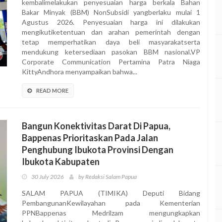
kembalimelakukan penyesuaian harga berkala Bahan
Bakar Minyak (BBM) NonSubsidi yangberlaku mulai 1
Agustus 2026. Penyesuaian harga ini dilakukan
mengikutiketentuan dan arahan pemerintah dengan
tetap memperhatikan daya beli masyarakatserta
mendukung ketersediaan pasokan BBM nasional.VP
Corporate Communication Pertamina Patra Niaga
KittyAndhora menyampaikan bahwa...
READ MORE
Bangun Konektivitas Darat Di Papua,
Bappenas Prioritaskan Pada Jalan
Penghubung Ibukota Provinsi Dengan
Ibukota Kabupaten
30 July 2026
by Redaksi Salam Papua
SALAM PAPUA (TIMIKA) Deputi Bidang
PembangunanKewilayahan pada Kementerian
PPNBappenas Medrilzam mengungkapkan