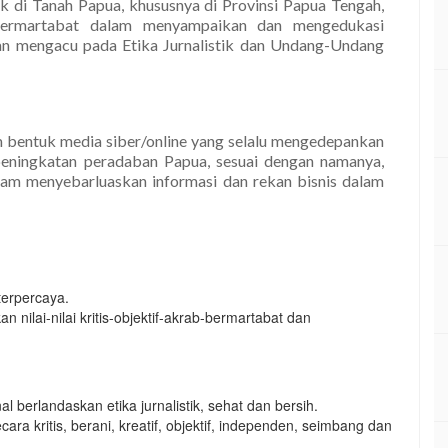
k di Tanah Papua, khususnya di Provinsi Papua Tengah,
b-Bermartabat dalam menyampaikan dan mengedukasi
gan mengacu pada Etika Jurnalistik dan Undang-Undang
m bentuk media siber/online yang selalu mengedepankan
peningkatan peradaban Papua, sesuai dengan namanya,
lam menyebarluaskan informasi dan rekan bisnis dalam
terpercaya.
nilai-nilai kritis-objektif-akrab-bermartabat dan
al berlandaskan etika jurnalistik, sehat dan bersih.
 kritis, berani, kreatif, objektif, independen, seimbang dan