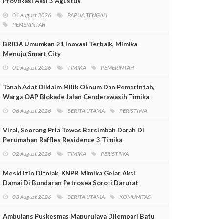
Provokasi Aksi 3 Agustus
01 August 2026
PAPUA TENGAH
PEMERINTAH
BRIDA Umumkan 21 Inovasi Terbaik, Mimika
Menuju Smart City
01 August 2026
TIMIKA
PEMERINTAH
Tanah Adat Diklaim Milik Oknum Dan Pemerintah,
Warga OAP Blokade Jalan Cenderawasih Timika
06 August 2026
BERITA UTAMA
PERISTIWA
Viral, Seorang Pria Tewas Bersimbah Darah Di
Perumahan Raffles Residence 3 Timika
02 August 2026
TIMIKA
PERISTIWA
Meski Izin Ditolak, KNPB Mimika Gelar Aksi
Damai Di Bundaran Petrosea Soroti Darurat
Militer Dan Pelanggaran HAM
03 August 2026
BERITA UTAMA
KOMUNITAS
Ambulans Puskesmas Mapurujaya Dilempari Batu