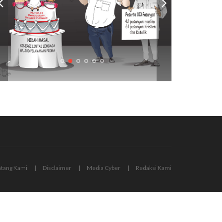
ntang Kami
Disclaimer
Media Cyber
Redaksi Kami