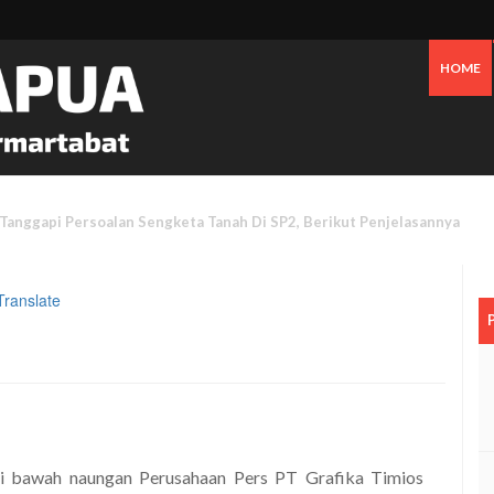
HOME
 Oknum Dan Pemerintah, Warga OAP Blokade Jalan Cenderawasih Timika
Translate
di bawah naungan Perusahaan Pers PT Grafika Timios