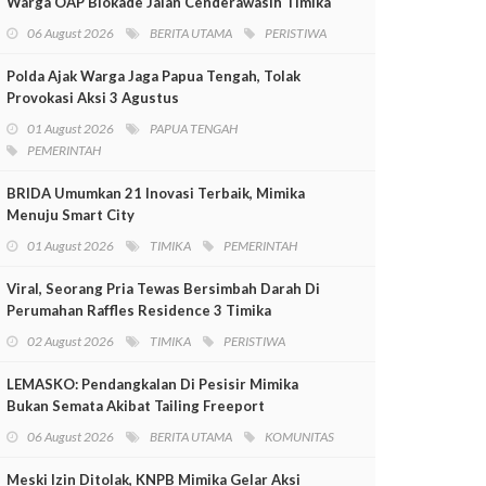
Warga OAP Blokade Jalan Cenderawasih Timika
06 August 2026
BERITA UTAMA
PERISTIWA
Polda Ajak Warga Jaga Papua Tengah, Tolak
Provokasi Aksi 3 Agustus
01 August 2026
PAPUA TENGAH
PEMERINTAH
BRIDA Umumkan 21 Inovasi Terbaik, Mimika
Menuju Smart City
01 August 2026
TIMIKA
PEMERINTAH
Viral, Seorang Pria Tewas Bersimbah Darah Di
Perumahan Raffles Residence 3 Timika
02 August 2026
TIMIKA
PERISTIWA
LEMASKO: Pendangkalan Di Pesisir Mimika
Bukan Semata Akibat Tailing Freeport
06 August 2026
BERITA UTAMA
KOMUNITAS
Meski Izin Ditolak, KNPB Mimika Gelar Aksi