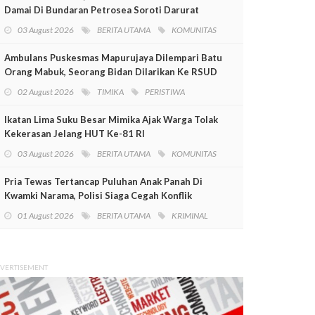
Damai Di Bundaran Petrosea Soroti Darurat
Militer Dan Pelanggaran HAM
03 August 2026
BERITA UTAMA
KOMUNITAS
Ambulans Puskesmas Mapurujaya Dilempari Batu
Orang Mabuk, Seorang Bidan Dilarikan Ke RSUD
Mimika
02 August 2026
TIMIKA
PERISTIWA
Ikatan Lima Suku Besar Mimika Ajak Warga Tolak
Kekerasan Jelang HUT Ke-81 RI
03 August 2026
BERITA UTAMA
KOMUNITAS
Pria Tewas Tertancap Puluhan Anak Panah Di
Kwamki Narama, Polisi Siaga Cegah Konflik
01 August 2026
BERITA UTAMA
KRIMINAL
VERTISEMENT