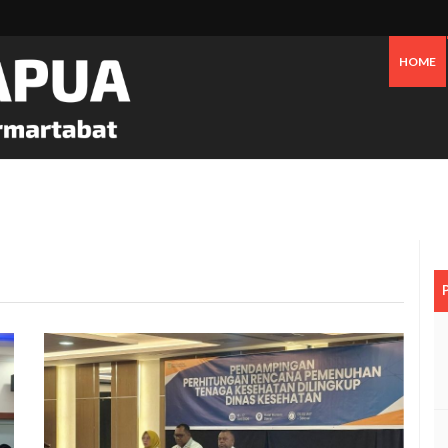
HOME
 Saat Festival Budaya Lembah Baliem Di Jayawijaya