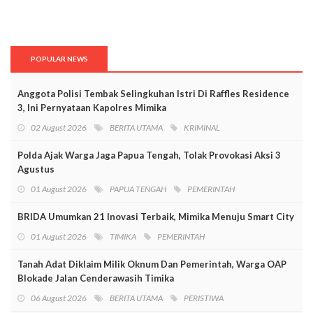
POPULAR NEWS
Anggota Polisi Tembak Selingkuhan Istri Di Raffles Residence
3, Ini Pernyataan Kapolres Mimika
02 August 2026
BERITA UTAMA
KRIMINAL
Polda Ajak Warga Jaga Papua Tengah, Tolak Provokasi Aksi 3
Agustus
01 August 2026
PAPUA TENGAH
PEMERINTAH
BRIDA Umumkan 21 Inovasi Terbaik, Mimika Menuju Smart City
01 August 2026
TIMIKA
PEMERINTAH
Tanah Adat Diklaim Milik Oknum Dan Pemerintah, Warga OAP
Blokade Jalan Cenderawasih Timika
06 August 2026
BERITA UTAMA
PERISTIWA