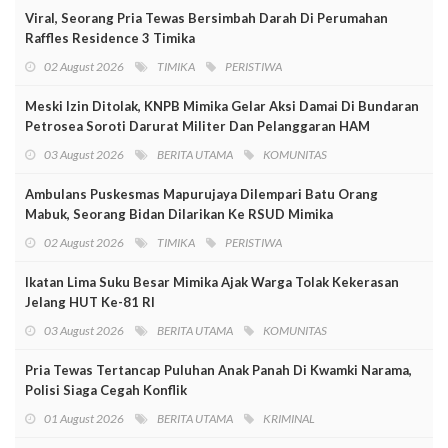
Viral, Seorang Pria Tewas Bersimbah Darah Di Perumahan
Raffles Residence 3 Timika
02 August 2026
TIMIKA
PERISTIWA
Meski Izin Ditolak, KNPB Mimika Gelar Aksi Damai Di Bundaran
Petrosea Soroti Darurat Militer Dan Pelanggaran HAM
03 August 2026
BERITA UTAMA
KOMUNITAS
Ambulans Puskesmas Mapurujaya Dilempari Batu Orang
Mabuk, Seorang Bidan Dilarikan Ke RSUD Mimika
02 August 2026
TIMIKA
PERISTIWA
Ikatan Lima Suku Besar Mimika Ajak Warga Tolak Kekerasan
Jelang HUT Ke-81 RI
03 August 2026
BERITA UTAMA
KOMUNITAS
Pria Tewas Tertancap Puluhan Anak Panah Di Kwamki Narama,
Polisi Siaga Cegah Konflik
01 August 2026
BERITA UTAMA
KRIMINAL