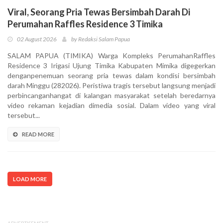
Viral, Seorang Pria Tewas Bersimbah Darah Di
Perumahan Raffles Residence 3 Timika
02 August 2026
by Redaksi Salam Papua
SALAM PAPUA (TIMIKA) Warga Kompleks PerumahanRaffles
Residence 3 Irigasi Ujung Timika Kabupaten Mimika digegerkan
denganpenemuan seorang pria tewas dalam kondisi bersimbah
darah Minggu (282026). Peristiwa tragis tersebut langsung menjadi
perbincanganhangat di kalangan masyarakat setelah beredarnya
video rekaman kejadian dimedia sosial. Dalam video yang viral
tersebut...
READ MORE
LOAD MORE
ADVERTISEMENT