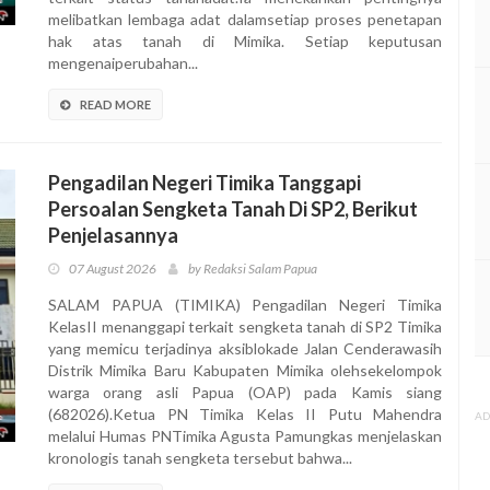
melibatkan lembaga adat dalamsetiap proses penetapan
hak atas tanah di Mimika. Setiap keputusan
mengenaiperubahan...
READ MORE
Pengadilan Negeri Timika Tanggapi
Persoalan Sengketa Tanah Di SP2, Berikut
Penjelasannya
07 August 2026
by Redaksi Salam Papua
SALAM PAPUA (TIMIKA) Pengadilan Negeri Timika
KelasII menanggapi terkait sengketa tanah di SP2 Timika
yang memicu terjadinya aksiblokade Jalan Cenderawasih
Distrik Mimika Baru Kabupaten Mimika olehsekelompok
warga orang asli Papua (OAP) pada Kamis siang
(682026).Ketua PN Timika Kelas II Putu Mahendra
AD
melalui Humas PNTimika Agusta Pamungkas menjelaskan
kronologis tanah sengketa tersebut bahwa...