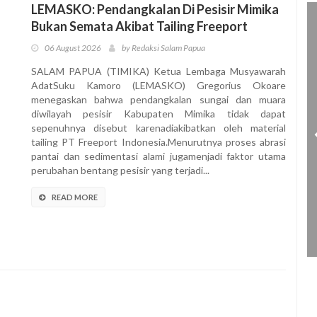
LEMASKO: Pendangkalan Di Pesisir Mimika
Bukan Semata Akibat Tailing Freeport
06 August 2026
by Redaksi Salam Papua
SALAM PAPUA (TIMIKA) Ketua Lembaga Musyawarah
AdatSuku Kamoro (LEMASKO) Gregorius Okoare
menegaskan bahwa pendangkalan sungai dan muara
diwilayah pesisir Kabupaten Mimika tidak dapat
sepenuhnya disebut karenadiakibatkan oleh material
tailing PT Freeport Indonesia.Menurutnya proses abrasi
pantai dan sedimentasi alami jugamenjadi faktor utama
perubahan bentang pesisir yang terjadi...
READ MORE