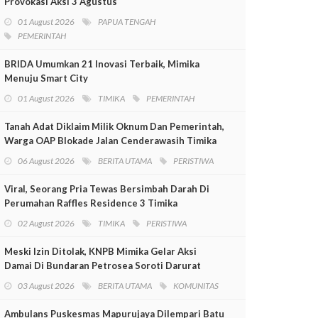
Provokasi Aksi 3 Agustus
01 August 2026
PAPUA TENGAH
PEMERINTAH
BRIDA Umumkan 21 Inovasi Terbaik, Mimika
Menuju Smart City
01 August 2026
TIMIKA
PEMERINTAH
Tanah Adat Diklaim Milik Oknum Dan Pemerintah,
Warga OAP Blokade Jalan Cenderawasih Timika
06 August 2026
BERITA UTAMA
PERISTIWA
Viral, Seorang Pria Tewas Bersimbah Darah Di
Perumahan Raffles Residence 3 Timika
02 August 2026
TIMIKA
PERISTIWA
Meski Izin Ditolak, KNPB Mimika Gelar Aksi
Damai Di Bundaran Petrosea Soroti Darurat
Militer Dan Pelanggaran HAM
03 August 2026
BERITA UTAMA
KOMUNITAS
Ambulans Puskesmas Mapurujaya Dilempari Batu