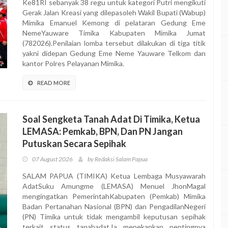
Ke81RI sebanyak 38 regu untuk kategori Putri mengikuti
Gerak Jalan Kreasi yang dilepasoleh Wakil Bupati (Wabup)
Mimika Emanuel Kemong di pelataran Gedung Eme
NemeYauware Timika Kabupaten Mimika Jumat
(782026).Penilaian lomba tersebut dilakukan di tiga titik
yakni didepan Gedung Eme Neme Yauware Telkom dan
kantor Polres Pelayanan Mimika.
READ MORE
Soal Sengketa Tanah Adat Di Timika, Ketua
LEMASA: Pemkab, BPN, Dan PN Jangan
Putuskan Secara Sepihak
07 August 2026
by Redaksi Salam Papua
SALAM PAPUA (TIMIKA) Ketua Lembaga Musyawarah
AdatSuku Amungme (LEMASA) Menuel JhonMagal
mengingatkan PemerintahKabupaten (Pemkab) Mimika
Badan Pertanahan Nasional (BPN) dan PengadilanNegeri
(PN) Timika untuk tidak mengambil keputusan sepihak
terkait status tanahadat.Ia menekankan pentingnya