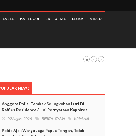
LABEL
KATEGORI
EDITORIAL
LENSA
VIDEO
 Dan Pelanggaran HAM
POPULAR NEWS
Anggota Polisi Tembak Selingkuhan Istri Di
Raffles Residence 3, Ini Pernyataan Kapolres
Mimika
02 August 2026
BERITA UTAMA
KRIMINAL
Polda Ajak Warga Jaga Papua Tengah, Tolak