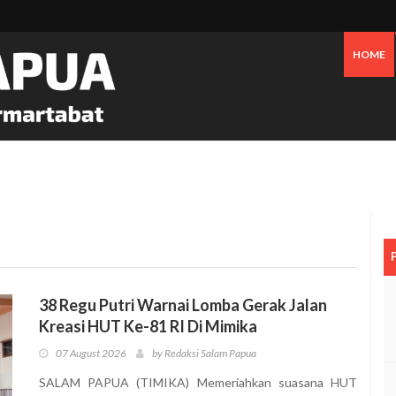
HOME
Mimika Gelar Aksi Damai Di Bundaran Petrosea Soroti Darurat Militer
38 Regu Putri Warnai Lomba Gerak Jalan
Kreasi HUT Ke-81 RI Di Mimika
07 August 2026
by Redaksi Salam Papua
SALAM PAPUA (TIMIKA) Memeriahkan suasana HUT