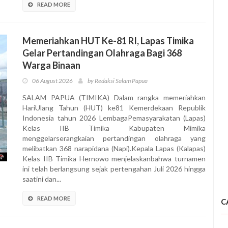
READ MORE
Memeriahkan HUT Ke-81 RI, Lapas Timika
Gelar Pertandingan Olahraga Bagi 368
Warga Binaan
06 August 2026
by Redaksi Salam Papua
SALAM PAPUA (TIMIKA) Dalam rangka memeriahkan
HariUlang Tahun (HUT) ke81 Kemerdekaan Republik
Indonesia tahun 2026 LembagaPemasyarakatan (Lapas)
Kelas IIB Timika Kabupaten Mimika
menggelarserangkaian pertandingan olahraga yang
melibatkan 368 narapidana (Napi).Kepala Lapas (Kalapas)
Kelas IIB Timika Hernowo menjelaskanbahwa turnamen
ini telah berlangsung sejak pertengahan Juli 2026 hingga
saatini dan...
READ MORE
C