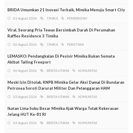
BRIDA Umumkan 21 Inovasi Terbaik, Mimika Menuju Smart City
01 August 2026
TIMIKA
PEMERINTAH
Viral, Seorang Pria Tewas Bersimbah Darah Di Perumahan
Raffles Residence 3 Timika
02 August 2026
TIMIKA
PERISTIWA
LEMASKO: Pendangkalan Di Pesisir Mimika Bukan Semata
Akibat Tailing Freeport
06 August 2026
BERITA UTAMA
KOMUNITAS
Meski Izin Ditolak, KNPB Mimika Gelar Aksi Damai Di Bundaran
Petrosea Soroti Darurat Militer Dan Pelanggaran HAM
03 August 2026
BERITA UTAMA
KOMUNITAS
Ikatan Lima Suku Besar Mimika Ajak Warga Tolak Kekerasan
Jelang HUT Ke-81 RI
03 August 2026
BERITA UTAMA
KOMUNITAS