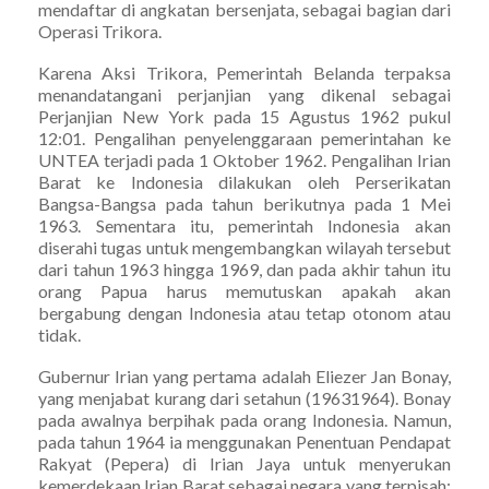
mendaftar di angkatan bersenjata, sebagai bagian dari
Operasi Trikora.
Karena Aksi Trikora, Pemerintah Belanda terpaksa
menandatangani perjanjian yang dikenal sebagai
Perjanjian New York pada 15 Agustus 1962 pukul
12:01. Pengalihan penyelenggaraan pemerintahan ke
UNTEA terjadi pada 1 Oktober 1962. Pengalihan Irian
Barat ke Indonesia dilakukan oleh Perserikatan
Bangsa-Bangsa pada tahun berikutnya pada 1 Mei
1963. Sementara itu, pemerintah Indonesia akan
diserahi tugas untuk mengembangkan wilayah tersebut
dari tahun 1963 hingga 1969, dan pada akhir tahun itu
orang Papua harus memutuskan apakah akan
bergabung dengan Indonesia atau tetap otonom atau
tidak.
Gubernur Irian yang pertama adalah Eliezer Jan Bonay,
yang menjabat kurang dari setahun (19631964). Bonay
pada awalnya berpihak pada orang Indonesia. Namun,
pada tahun 1964 ia menggunakan Penentuan Pendapat
Rakyat (Pepera) di Irian Jaya untuk menyerukan
kemerdekaan Irian Barat sebagai negara yang terpisah;