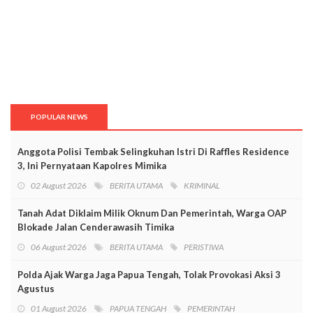
POPULAR NEWS
Anggota Polisi Tembak Selingkuhan Istri Di Raffles Residence
3, Ini Pernyataan Kapolres Mimika
02 August 2026
BERITA UTAMA
KRIMINAL
Tanah Adat Diklaim Milik Oknum Dan Pemerintah, Warga OAP
Blokade Jalan Cenderawasih Timika
06 August 2026
BERITA UTAMA
PERISTIWA
Polda Ajak Warga Jaga Papua Tengah, Tolak Provokasi Aksi 3
Agustus
01 August 2026
PAPUA TENGAH
PEMERINTAH