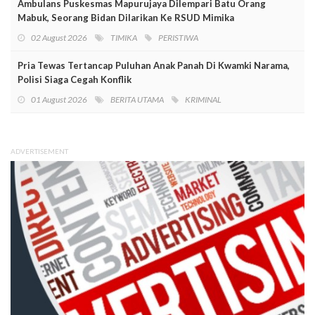
Ambulans Puskesmas Mapurujaya Dilempari Batu Orang
Mabuk, Seorang Bidan Dilarikan Ke RSUD Mimika
02 August 2026
TIMIKA
PERISTIWA
Pria Tewas Tertancap Puluhan Anak Panah Di Kwamki Narama,
Polisi Siaga Cegah Konflik
01 August 2026
BERITA UTAMA
KRIMINAL
ADVERTISEMENT