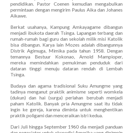
pendidikan. Pastor Coenen kemudian mengabulkan
permintaan dengan mengirim Paulus Aika dan Johanes
Aikawe.
Berkat usahanya, Kampung Amkayagame dibangun
menjadi ibukota daerah Tsinga. Lapangan terbang dan
rumah-rumah bagi guru dan sekolah milik misi Katolik
bisa dibangun. Karya lain Mozes adalah dibangunnya
Distrik Agimuga, Mimika pada tahun 1958. Dengan
temannya Bestuur Kokonao, Arnold Mampioper,
mereka memindahkan pemukiman penduduk dari
dataran tinggi menuju dataran rendah di Lembah
Tsinga.
Budaya dan agama tradisional Suku Amungme yang
tadinya menganut praktik animisme seperti womkela
(dukun) dan hai (surga) perlahan berubah menjadi
paham Katolik. Banyak pria Amungme saat itu tidak
ingin ke gereja, karena diminta untuk menghentikan
praktik poligami dan menceraikan istri kedua.
Dari Juli hingga September 1960 dia menjadi panduan
dan negosiator untuk ekspedisi Amerika yang dipimpin