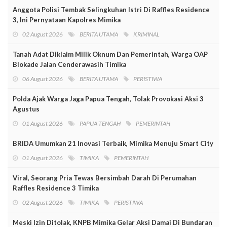
Anggota Polisi Tembak Selingkuhan Istri Di Raffles Residence
3, Ini Pernyataan Kapolres Mimika
02 August 2026
BERITA UTAMA
KRIMINAL
Tanah Adat Diklaim Milik Oknum Dan Pemerintah, Warga OAP
Blokade Jalan Cenderawasih Timika
06 August 2026
BERITA UTAMA
PERISTIWA
Polda Ajak Warga Jaga Papua Tengah, Tolak Provokasi Aksi 3
Agustus
01 August 2026
PAPUA TENGAH
PEMERINTAH
BRIDA Umumkan 21 Inovasi Terbaik, Mimika Menuju Smart City
01 August 2026
TIMIKA
PEMERINTAH
Viral, Seorang Pria Tewas Bersimbah Darah Di Perumahan
Raffles Residence 3 Timika
02 August 2026
TIMIKA
PERISTIWA
Meski Izin Ditolak, KNPB Mimika Gelar Aksi Damai Di Bundaran