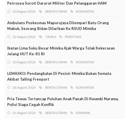
Petrosea Soroti Darurat Militer Dan Pelanggaran HAM
03 August 2026
BERITA UTAMA
KOMUNITAS
Ambulans Puskesmas Mapurujaya Dilempari Batu Orang
Mabuk, Seorang Bidan Dilarikan Ke RSUD Mimika
02 August 2026
TIMIKA
PERISTIWA
Ikatan Lima Suku Besar Mimika Ajak Warga Tolak Kekerasan
Jelang HUT Ke-81 RI
03 August 2026
BERITA UTAMA
KOMUNITAS
LEMASKO: Pendangkalan Di Pesisir Mimika Bukan Semata
Akibat Tailing Freeport
06 August 2026
BERITA UTAMA
KOMUNITAS
Pria Tewas Tertancap Puluhan Anak Panah Di Kwamki Narama,
Polisi Siaga Cegah Konflik
01 August 2026
BERITA UTAMA
KRIMINAL