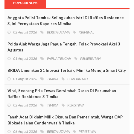
POPULAR NEWS
Anggota Polisi Tembak Selingkuhan Istri Di Raffles Residence
3, Ini Pernyataan Kapolres Mimika
02 August 2026
BERITA UTAMA
KRIMINAL
Polda Ajak Warga Jaga Papua Tengah, Tolak Provokasi Aksi 3
Agustus
01 August 2026
PAPUA TENGAH
PEMERINTAH
BRIDA Umumkan 21 Inovasi Terbaik, Mimika Menuju Smart City
01 August 2026
TIMIKA
PEMERINTAH
Viral, Seorang Pria Tewas Bersimbah Darah Di Perumahan
Raffles Residence 3 Timika
02 August 2026
TIMIKA
PERISTIWA
Tanah Adat Diklaim Milik Oknum Dan Pemerintah, Warga OAP
Blokade Jalan Cenderawasih Timika
06 August 2026
BERITA UTAMA
PERISTIWA