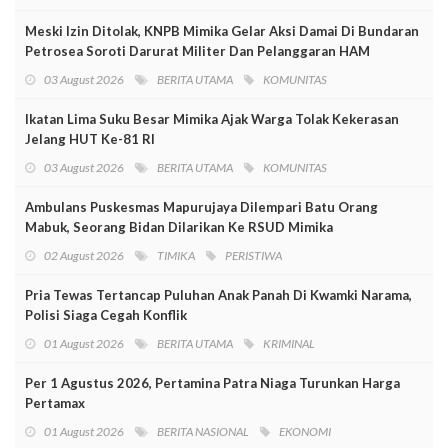
Meski Izin Ditolak, KNPB Mimika Gelar Aksi Damai Di Bundaran
Petrosea Soroti Darurat Militer Dan Pelanggaran HAM
03 August 2026
BERITA UTAMA
KOMUNITAS
Ikatan Lima Suku Besar Mimika Ajak Warga Tolak Kekerasan
Jelang HUT Ke-81 RI
03 August 2026
BERITA UTAMA
KOMUNITAS
Ambulans Puskesmas Mapurujaya Dilempari Batu Orang
Mabuk, Seorang Bidan Dilarikan Ke RSUD Mimika
02 August 2026
TIMIKA
PERISTIWA
Pria Tewas Tertancap Puluhan Anak Panah Di Kwamki Narama,
Polisi Siaga Cegah Konflik
01 August 2026
BERITA UTAMA
KRIMINAL
Per 1 Agustus 2026, Pertamina Patra Niaga Turunkan Harga
Pertamax
01 August 2026
BERITA NASIONAL
EKONOMI