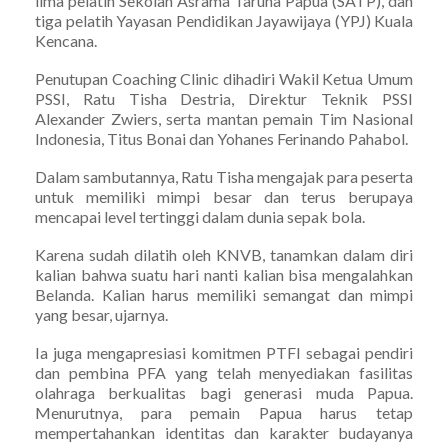
lima pelatih Sekolah Asrama Taruna Papua (SATP), dan
tiga pelatih Yayasan Pendidikan Jayawijaya (YPJ) Kuala
Kencana.
Penutupan Coaching Clinic dihadiri Wakil Ketua Umum
PSSI, Ratu Tisha Destria, Direktur Teknik PSSI
Alexander Zwiers, serta mantan pemain Tim Nasional
Indonesia, Titus Bonai dan Yohanes Ferinando Pahabol.
Dalam sambutannya, Ratu Tisha mengajak para peserta
untuk memiliki mimpi besar dan terus berupaya
mencapai level tertinggi dalam dunia sepak bola.
Karena sudah dilatih oleh KNVB, tanamkan dalam diri
kalian bahwa suatu hari nanti kalian bisa mengalahkan
Belanda. Kalian harus memiliki semangat dan mimpi
yang besar, ujarnya.
Ia juga mengapresiasi komitmen PTFI sebagai pendiri
dan pembina PFA yang telah menyediakan fasilitas
olahraga berkualitas bagi generasi muda Papua.
Menurutnya, para pemain Papua harus tetap
mempertahankan identitas dan karakter budayanya