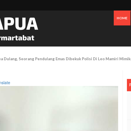
HOME
Tanggapi Persoalan Sengketa Tanah Di SP2, Berikut Penjelasannya
nslate