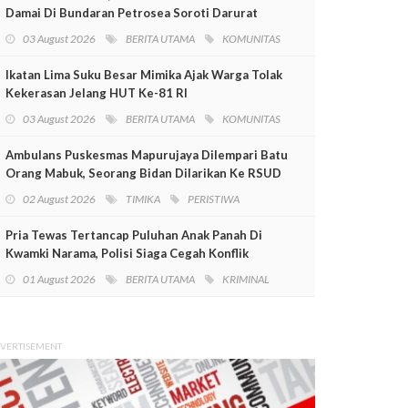
Damai Di Bundaran Petrosea Soroti Darurat
Militer Dan Pelanggaran HAM
03 August 2026
BERITA UTAMA
KOMUNITAS
Ikatan Lima Suku Besar Mimika Ajak Warga Tolak
Kekerasan Jelang HUT Ke-81 RI
03 August 2026
BERITA UTAMA
KOMUNITAS
Ambulans Puskesmas Mapurujaya Dilempari Batu
Orang Mabuk, Seorang Bidan Dilarikan Ke RSUD
Mimika
02 August 2026
TIMIKA
PERISTIWA
Pria Tewas Tertancap Puluhan Anak Panah Di
Kwamki Narama, Polisi Siaga Cegah Konflik
01 August 2026
BERITA UTAMA
KRIMINAL
VERTISEMENT