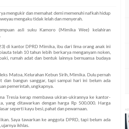
rya mengukir dan memahat demi memenuhi nafkah hidup
aweyau mengaku tidak lelah dan menyerah.
empuan asli suku Kamoro (Mimika Wee) kelahiran
.
3) di kantor DPRD Mimika, ibu dari lima orang anak ini
iauta telah 10 tahun lebih berkarya menganyam noken,
aki, rumah adat dan bentuk lainnya bernuansa budaya
pleks Matoa, Kelurahan Kebun Sirih, Mimika. Dulu pernah
 dan bangun sanggar, tapi sampai hari ini belum ada
tuan pemerintah, ungkapnya.
ama Tresia kerap membawa ukiran-ukirannya ke kantor-
, yang ditawarkan dengan harga Rp 500.000. Harga
asar seperti kayu besi, pahat dan pewarnaan.
AD
 ikan. Saya tawarkan ke anggota DPRD, tapi belum ada
ujarnya ikhlas.