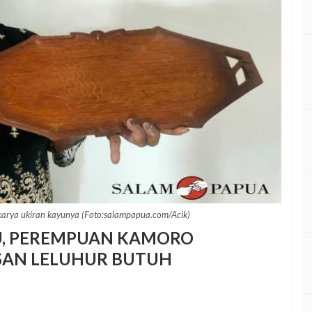
karya ukiran kayunya (Foto:salampapua.com/Acik)
, PEREMPUAN KAMORO
SAN LELUHUR BUTUH