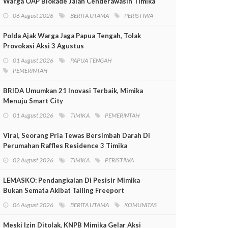
Warga OAP Blokade Jalan Cenderawasih Timika
06 August 2026
BERITA UTAMA
PERISTIWA
Polda Ajak Warga Jaga Papua Tengah, Tolak
Provokasi Aksi 3 Agustus
01 August 2026
PAPUA TENGAH
PEMERINTAH
BRIDA Umumkan 21 Inovasi Terbaik, Mimika
Menuju Smart City
01 August 2026
TIMIKA
PEMERINTAH
Viral, Seorang Pria Tewas Bersimbah Darah Di
Perumahan Raffles Residence 3 Timika
02 August 2026
TIMIKA
PERISTIWA
LEMASKO: Pendangkalan Di Pesisir Mimika
Bukan Semata Akibat Tailing Freeport
06 August 2026
BERITA UTAMA
KOMUNITAS
Meski Izin Ditolak, KNPB Mimika Gelar Aksi