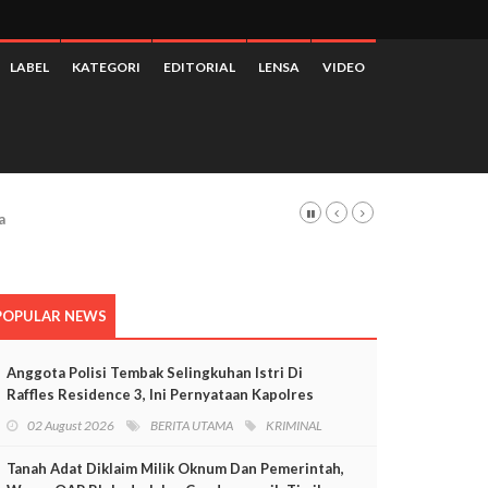
LABEL
KATEGORI
EDITORIAL
LENSA
VIDEO
POPULAR NEWS
Anggota Polisi Tembak Selingkuhan Istri Di
Raffles Residence 3, Ini Pernyataan Kapolres
Mimika
02 August 2026
BERITA UTAMA
KRIMINAL
Tanah Adat Diklaim Milik Oknum Dan Pemerintah,