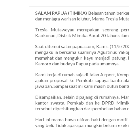
SALAM PAPUA (TIMIKA)
Belasan tahun berka
dan menjaga warisan leluhur, Mama Tresia Mut
Tresia Mutaweyau merupakan seorang per
Kaokonao, Distrik Mimika Barat 70 tahun silam
Saat ditemui salampapua.com, Kamis (11/5/202
mengaku ia bersama suaminya Agustinus Yakop
memahat dan mengukir kayu menjadi patung, b
Kamoro dan budaya Papua pada umumnya.
Kami kerja di rumah saja di Jalan Airport, Kom
ajukan proposal ke Pemkab supaya bantu alat
jawaban. Sampai saat ini kami masih butuh ban
Disampaikan, selain dipajang di rumahnya, M
kantor swasta, Pemkab dan ke DPRD Mimika
tersebut diperhitungkan dari pembelian bahan d
Hari ini mama bawa ukiran baki dengan motif
yang beli. Tidak apa-apa, mungkin belum rezeki, 