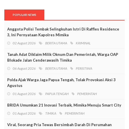
POPULAR NEWS
Anggota Polisi Tembak Selingkuhan Istri Di Raffles Residence
3, Ini Pernyataan Kapolres Mimika
02 August 2026
BERITA UTAMA
KRIMINAL
Tanah Adat Diklaim Milik Oknum Dan Pemerintah, Warga OAP
Blokade Jalan Cenderawasih Timika
06 August 2026
BERITA UTAMA
PERISTIWA
Polda Ajak Warga Jaga Papua Tengah, Tolak Provokasi Aksi 3
Agustus
01 August 2026
PAPUA TENGAH
PEMERINTAH
BRIDA Umumkan 21 Inovasi Terbaik, Mimika Menuju Smart City
01 August 2026
TIMIKA
PEMERINTAH
Viral, Seorang Pria Tewas Bersimbah Darah Di Perumahan