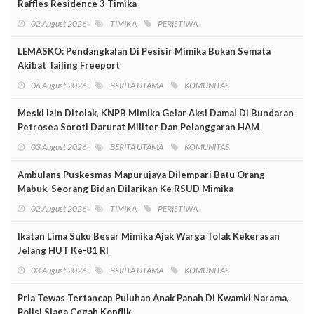
Raffles Residence 3 Timika
02 August 2026
TIMIKA
PERISTIWA
LEMASKO: Pendangkalan Di Pesisir Mimika Bukan Semata
Akibat Tailing Freeport
06 August 2026
BERITA UTAMA
KOMUNITAS
Meski Izin Ditolak, KNPB Mimika Gelar Aksi Damai Di Bundaran
Petrosea Soroti Darurat Militer Dan Pelanggaran HAM
03 August 2026
BERITA UTAMA
KOMUNITAS
Ambulans Puskesmas Mapurujaya Dilempari Batu Orang
Mabuk, Seorang Bidan Dilarikan Ke RSUD Mimika
02 August 2026
TIMIKA
PERISTIWA
Ikatan Lima Suku Besar Mimika Ajak Warga Tolak Kekerasan
Jelang HUT Ke-81 RI
03 August 2026
BERITA UTAMA
KOMUNITAS
Pria Tewas Tertancap Puluhan Anak Panah Di Kwamki Narama,
Polisi Siaga Cegah Konflik