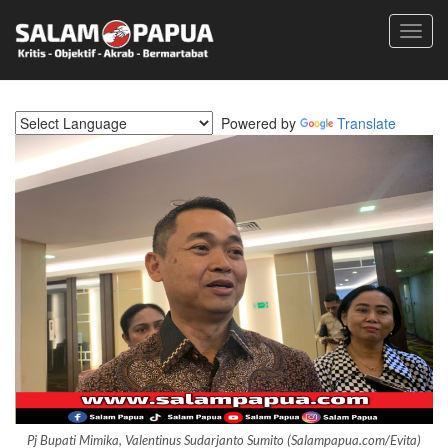
Toggl
navig
Powered by
Translate
Pj Bupati Mimika, Valentinus Sudarjanto Sumito (Salampapua.com/Evita)