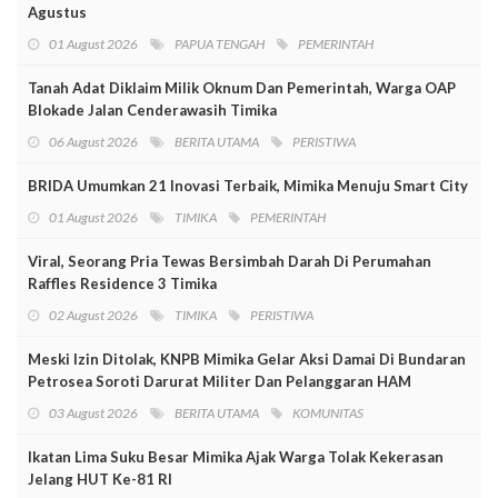
Agustus
01 August 2026
PAPUA TENGAH
PEMERINTAH
Tanah Adat Diklaim Milik Oknum Dan Pemerintah, Warga OAP
Blokade Jalan Cenderawasih Timika
06 August 2026
BERITA UTAMA
PERISTIWA
BRIDA Umumkan 21 Inovasi Terbaik, Mimika Menuju Smart City
01 August 2026
TIMIKA
PEMERINTAH
Viral, Seorang Pria Tewas Bersimbah Darah Di Perumahan
Raffles Residence 3 Timika
02 August 2026
TIMIKA
PERISTIWA
Meski Izin Ditolak, KNPB Mimika Gelar Aksi Damai Di Bundaran
Petrosea Soroti Darurat Militer Dan Pelanggaran HAM
03 August 2026
BERITA UTAMA
KOMUNITAS
Ikatan Lima Suku Besar Mimika Ajak Warga Tolak Kekerasan
Jelang HUT Ke-81 RI