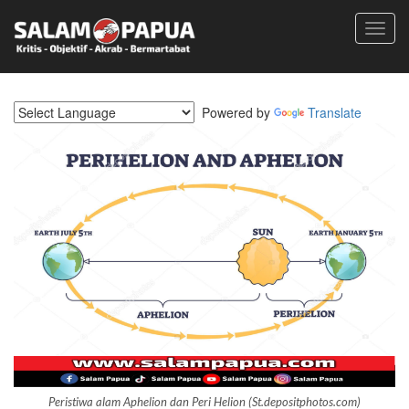
Toggl
navig
Powered by
Translate
Peristiwa alam Aphelion dan Peri Helion (St.depositphotos.com)