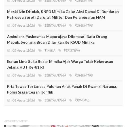
06 August 2026
BERITA UTAMA
KOMUNITAS
Meski Izin Ditolak, KNPB Mimika Gelar Aksi Damai Di Bundaran
Petrosea Soroti Darurat Militer Dan Pelanggaran HAM
03 August 2026
BERITA UTAMA
KOMUNITAS
Ambulans Puskesmas Mapurujaya Dilempari Batu Orang
Mabuk, Seorang Bidan Dilarikan Ke RSUD Mimika
02 August 2026
TIMIKA
PERISTIWA
Ikatan Lima Suku Besar Mimika Ajak Warga Tolak Kekerasan
Jelang HUT Ke-81 RI
03 August 2026
BERITA UTAMA
KOMUNITAS
Pria Tewas Tertancap Puluhan Anak Panah Di Kwamki Narama,
Polisi Siaga Cegah Konflik
01 August 2026
BERITA UTAMA
KRIMINAL
ADVERTISEMENT