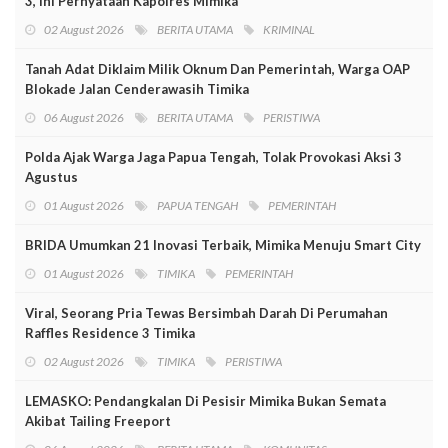
3, Ini Pernyataan Kapolres Mimika
02 August 2026
BERITA UTAMA
KRIMINAL
Tanah Adat Diklaim Milik Oknum Dan Pemerintah, Warga OAP
Blokade Jalan Cenderawasih Timika
06 August 2026
BERITA UTAMA
PERISTIWA
Polda Ajak Warga Jaga Papua Tengah, Tolak Provokasi Aksi 3
Agustus
01 August 2026
PAPUA TENGAH
PEMERINTAH
BRIDA Umumkan 21 Inovasi Terbaik, Mimika Menuju Smart City
01 August 2026
TIMIKA
PEMERINTAH
Viral, Seorang Pria Tewas Bersimbah Darah Di Perumahan
Raffles Residence 3 Timika
02 August 2026
TIMIKA
PERISTIWA
LEMASKO: Pendangkalan Di Pesisir Mimika Bukan Semata
Akibat Tailing Freeport