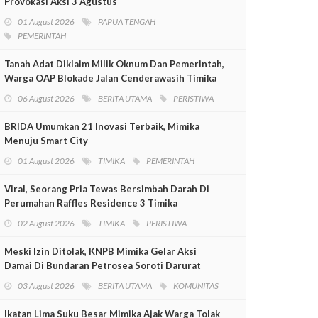
Provokasi Aksi 3 Agustus
01 August 2026
PAPUA TENGAH
PEMERINTAH
Tanah Adat Diklaim Milik Oknum Dan Pemerintah,
Warga OAP Blokade Jalan Cenderawasih Timika
06 August 2026
BERITA UTAMA
PERISTIWA
BRIDA Umumkan 21 Inovasi Terbaik, Mimika
Menuju Smart City
01 August 2026
TIMIKA
PEMERINTAH
Viral, Seorang Pria Tewas Bersimbah Darah Di
Perumahan Raffles Residence 3 Timika
02 August 2026
TIMIKA
PERISTIWA
Meski Izin Ditolak, KNPB Mimika Gelar Aksi
Damai Di Bundaran Petrosea Soroti Darurat
Militer Dan Pelanggaran HAM
03 August 2026
BERITA UTAMA
KOMUNITAS
Ikatan Lima Suku Besar Mimika Ajak Warga Tolak