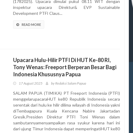
(1782025). Upacara dimulai pukul 08.11 WIT dengan
inspektur upacara Direktur& EVP Sustainable
Development PTFI Claus...
READ MORE
Upacara Hulu-Hilir PTFI Di HUT Ke-80 RI,
Tony Wenas: Freeport Berperan Besar Bagi
Indonesia Khususnya Papua
17 August 2025
by Redaksi Salam Papua
SALAM PAPUA (TIMIKA) PT Freeport Indonesia (PTFI)
menggelarupacaraHUT ke80 Republik Indonesia secara
serentak dari hulu ke hilir dilima wilayah di Indonesia yakni
diTembagapura Kuala Kencana Nabire Jakartadan
Gresik.Presiden Direktur PTFI Toni Wenas dalam
sambutannyamenyampaikan rasa syukur karena hari ini
dari ujung Timur Indonesia dapat memperingatiHUT ke80