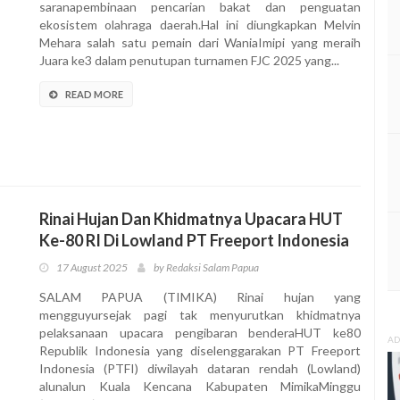
saranapembinaan pencarian bakat dan penguatan
ekosistem olahraga daerah.Hal ini diungkapkan Melvin
Mehara salah satu pemain dari WaniaImipi yang meraih
Juara ke3 dalam penutupan turnamen FJC 2025 yang...
READ MORE
Rinai Hujan Dan Khidmatnya Upacara HUT
Ke-80 RI Di Lowland PT Freeport Indonesia
17 August 2025
by Redaksi Salam Papua
SALAM PAPUA (TIMIKA) Rinai hujan yang
mengguyursejak pagi tak menyurutkan khidmatnya
pelaksanaan upacara pengibaran benderaHUT ke80
AD
Republik Indonesia yang diselenggarakan PT Freeport
Indonesia (PTFI) diwilayah dataran rendah (Lowland)
alunalun Kuala Kencana Kabupaten MimikaMinggu