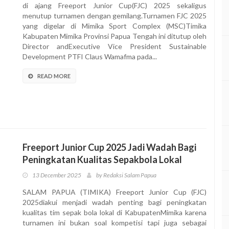
di ajang Freeport Junior Cup(FJC) 2025 sekaligus
menutup turnamen dengan gemilang.Turnamen FJC 2025
yang digelar di Mimika Sport Complex (MSC)Timika
Kabupaten Mimika Provinsi Papua Tengah ini ditutup oleh
Director andExecutive Vice President Sustainable
Development PTFI Claus Wamafma pada...
READ MORE
Freeport Junior Cup 2025 Jadi Wadah Bagi
Peningkatan Kualitas Sepakbola Lokal
13 December 2025
by Redaksi Salam Papua
SALAM PAPUA (TIMIKA) Freeport Junior Cup (FJC)
2025diakui menjadi wadah penting bagi peningkatan
kualitas tim sepak bola lokal di KabupatenMimika karena
turnamen ini bukan soal kompetisi tapi juga sebagai