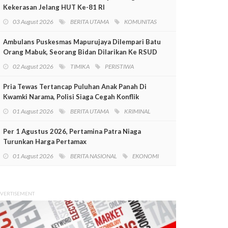
Kekerasan Jelang HUT Ke-81 RI
03 August 2026
BERITA UTAMA
KOMUNITAS
Ambulans Puskesmas Mapurujaya Dilempari Batu
Orang Mabuk, Seorang Bidan Dilarikan Ke RSUD
Mimika
02 August 2026
TIMIKA
PERISTIWA
Pria Tewas Tertancap Puluhan Anak Panah Di
Kwamki Narama, Polisi Siaga Cegah Konflik
01 August 2026
BERITA UTAMA
KRIMINAL
Per 1 Agustus 2026, Pertamina Patra Niaga
Turunkan Harga Pertamax
01 August 2026
BERITA NASIONAL
EKONOMI
VERTISEMENT