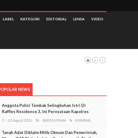
LABEL
KATEGORI
EDITORIAL
LENSA
VIDEO
POPULAR NEWS
Anggota Polisi Tembak Selingkuhan Istri Di
Raffles Residence 3, Ini Pernyataan Kapolres
Mimika
02 August 2026
BERITA UTAMA
KRIMINAL
Tanah Adat Diklaim Milik Oknum Dan Pemerintah,