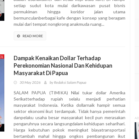
setiap sudut kota mulai darikawasan pusat bisnis
permukiman hingga koridor jalan utama
bermunculanberbagai kafe dengan konsep yang beragam
mulai dari tempat nongkrong anakmuda ruang...
READ MORE
Dampak Kenaikan Dollar Terhadap
Perekonomian Nasional Dan Kehidupan
Masyarakat Di Papua
30 May 2026
by Redaksi Salam Papua
SALAM PAPUA (TIMIKA) Nilai tukar dollar Amerika
Serikatterhadap rupiah selalu menjadi perhatian
masyarakat Indonesia. Ketika dollarnaik hampir semua
sektor ekonomi ikut terdampak. Tidak hanya pemerintah
danpelaku usaha besar masyarakat kecil pun merasakan
AD
pengaruhnya secara langsungdalam kehidupan seharihari.
Harga kebutuhan pokok meningkat biayatransportasi
bertambah mahal hingga ongkos pembangunan ikut