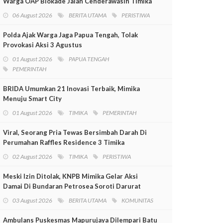
Warga OAP Blokade Jalan Cenderawasih Timika
06 August 2026
BERITA UTAMA
PERISTIWA
Polda Ajak Warga Jaga Papua Tengah, Tolak
Provokasi Aksi 3 Agustus
01 August 2026
PAPUA TENGAH
PEMERINTAH
BRIDA Umumkan 21 Inovasi Terbaik, Mimika
Menuju Smart City
01 August 2026
TIMIKA
PEMERINTAH
Viral, Seorang Pria Tewas Bersimbah Darah Di
Perumahan Raffles Residence 3 Timika
02 August 2026
TIMIKA
PERISTIWA
Meski Izin Ditolak, KNPB Mimika Gelar Aksi
Damai Di Bundaran Petrosea Soroti Darurat
Militer Dan Pelanggaran HAM
03 August 2026
BERITA UTAMA
KOMUNITAS
Ambulans Puskesmas Mapurujaya Dilempari Batu