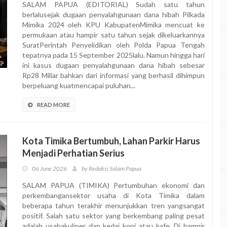
SALAM PAPUA (EDITORIAL) Sudah satu tahun
berlalusejak dugaan penyalahgunaan dana hibah Pilkada
Mimika 2024 oleh KPU KabupatenMimika mencuat ke
permukaan atau hampir satu tahun sejak dikeluarkannya
SuratPerintah Penyelidikan oleh Polda Papua Tengah
tepatnya pada 15 September 2025lalu. Namun hingga hari
ini kasus dugaan penyalahgunaan dana hibah sebesar
Rp28 Miliar bahkan dari informasi yang berhasil dihimpun
berpeluang kuatmencapai puluhan...
READ MORE
Kota Timika Bertumbuh, Lahan Parkir Harus
Menjadi Perhatian Serius
06 June 2026
by Redaksi Salam Papua
SALAM PAPUA (TIMIKA) Pertumbuhan ekonomi dan
perkembangansektor usaha di Kota Timika dalam
beberapa tahun terakhir menunjukkan tren yangsangat
positif. Salah satu sektor yang berkembang paling pesat
adalah usahakuliner dan kedai kopi atau kafe. Di hampir