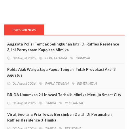
POPULAR NEWS
Anggota Polisi Tembak Selingkuhan Istri Di Raffles Residence
3, Ini Pernyataan Kapolres Mimika
02 August 2026
BERITA UTAMA
KRIMINAL
Polda Ajak Warga Jaga Papua Tengah, Tolak Provokasi Aksi 3
Agustus
01 August 2026
PAPUA TENGAH
PEMERINTAH
BRIDA Umumkan 21 Inovasi Terbaik, Mimika Menuju Smart City
01 August 2026
TIMIKA
PEMERINTAH
Viral, Seorang Pria Tewas Bersimbah Darah Di Perumahan
Raffles Residence 3 Timika
02 August 2026
TIMIKA
PERISTIWA