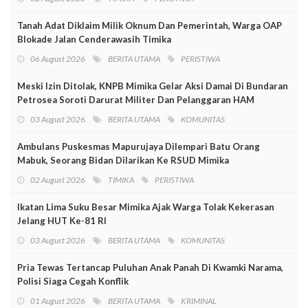
Tanah Adat Diklaim Milik Oknum Dan Pemerintah, Warga OAP
Blokade Jalan Cenderawasih Timika
06 August 2026
BERITA UTAMA
PERISTIWA
Meski Izin Ditolak, KNPB Mimika Gelar Aksi Damai Di Bundaran
Petrosea Soroti Darurat Militer Dan Pelanggaran HAM
03 August 2026
BERITA UTAMA
KOMUNITAS
Ambulans Puskesmas Mapurujaya Dilempari Batu Orang
Mabuk, Seorang Bidan Dilarikan Ke RSUD Mimika
02 August 2026
TIMIKA
PERISTIWA
Ikatan Lima Suku Besar Mimika Ajak Warga Tolak Kekerasan
Jelang HUT Ke-81 RI
03 August 2026
BERITA UTAMA
KOMUNITAS
Pria Tewas Tertancap Puluhan Anak Panah Di Kwamki Narama,
Polisi Siaga Cegah Konflik
01 August 2026
BERITA UTAMA
KRIMINAL