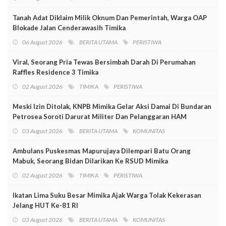
Tanah Adat Diklaim Milik Oknum Dan Pemerintah, Warga OAP
Blokade Jalan Cenderawasih Timika
06 August 2026
BERITA UTAMA
PERISTIWA
Viral, Seorang Pria Tewas Bersimbah Darah Di Perumahan
Raffles Residence 3 Timika
02 August 2026
TIMIKA
PERISTIWA
Meski Izin Ditolak, KNPB Mimika Gelar Aksi Damai Di Bundaran
Petrosea Soroti Darurat Militer Dan Pelanggaran HAM
03 August 2026
BERITA UTAMA
KOMUNITAS
Ambulans Puskesmas Mapurujaya Dilempari Batu Orang
Mabuk, Seorang Bidan Dilarikan Ke RSUD Mimika
02 August 2026
TIMIKA
PERISTIWA
Ikatan Lima Suku Besar Mimika Ajak Warga Tolak Kekerasan
Jelang HUT Ke-81 RI
03 August 2026
BERITA UTAMA
KOMUNITAS