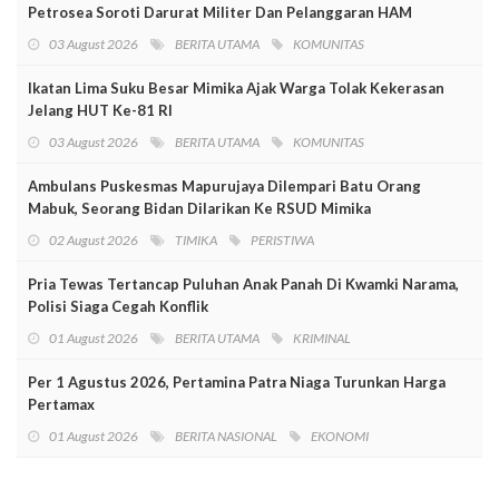
Petrosea Soroti Darurat Militer Dan Pelanggaran HAM
03 August 2026
BERITA UTAMA
KOMUNITAS
Ikatan Lima Suku Besar Mimika Ajak Warga Tolak Kekerasan
Jelang HUT Ke-81 RI
03 August 2026
BERITA UTAMA
KOMUNITAS
Ambulans Puskesmas Mapurujaya Dilempari Batu Orang
Mabuk, Seorang Bidan Dilarikan Ke RSUD Mimika
02 August 2026
TIMIKA
PERISTIWA
Pria Tewas Tertancap Puluhan Anak Panah Di Kwamki Narama,
Polisi Siaga Cegah Konflik
01 August 2026
BERITA UTAMA
KRIMINAL
Per 1 Agustus 2026, Pertamina Patra Niaga Turunkan Harga
Pertamax
01 August 2026
BERITA NASIONAL
EKONOMI