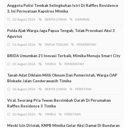
Anggota Polisi Tembak Selingkuhan Istri Di Raffles Residence
3, Ini Pernyataan Kapolres Mimika
02 August 2026
BERITA UTAMA
KRIMINAL
Polda Ajak Warga Jaga Papua Tengah, Tolak Provokasi Aksi 3
Agustus
01 August 2026
PAPUA TENGAH
PEMERINTAH
BRIDA Umumkan 21 Inovasi Terbaik, Mimika Menuju Smart City
01 August 2026
TIMIKA
PEMERINTAH
Tanah Adat Diklaim Milik Oknum Dan Pemerintah, Warga OAP
Blokade Jalan Cenderawasih Timika
06 August 2026
BERITA UTAMA
PERISTIWA
Viral, Seorang Pria Tewas Bersimbah Darah Di Perumahan
Raffles Residence 3 Timika
02 August 2026
TIMIKA
PERISTIWA
Meski Izin Ditolak, KNPB Mimika Gelar Aksi Damai Di Bundaran