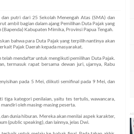
 dan putri dari 25 Sekolah Menengah Atas (SMA) dan
rut ambil bagian dalam ajang Pemilihan Duta Pajak yang
h (Bapenda) Kabupaten Mimika, Provinsi Papua Tengah.
skan bahwa para Duta Pajak yang terpilih nantinya akan
terkait Pajak Daerah kepada masyarakat.
ah telah mendaftar untuk mengikuti pemilihan Duta Pajak.
, termasuk rapat bersama dewan juri, ujarnya, Rabu
nyisihan pada 5 Mei, diikuti semifinal pada 9 Mei, dan
tiga kategori penilaian, yaitu tes tertulis, wawancara,
a mandiri oleh masing-masing peserta.
AD
n, dan dunia hiburan. Mereka akan menilai aspek karakter,
 (public speaking), dan lainnya, jelas Dwi.
 terbaik untuk melaju ke babak final. Pada tahap akhir,