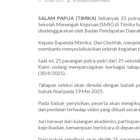
30 Apr 2025
by Redaksi Salam Papua
SALAM PAPUA (TIMIKA)
Sebanyak 25 putra
Sekolah Menengah Kejuruan (SMK) di Timika tu
diselenggarakan oleh Badan Pendapatan Daera
Kepala Bapenda Mimika, Dwi Cholifah, menjela
membantu menyosialisasikan seluruh kegiatan 
Saat ini, 25 pasangan putra-putri dari 25 sekol
Kami sedang mempersiapkan berbagai tahapan
(30/4/2025).
Tahapan seleksi akan dimulai dengan babak pe
babak final pada 19 Mei 2025.
Pada babak penyisihan, peserta akan mengikuti 
dan penilaian terhadap video yang dibuat secar
Juri berasal dari kalangan akademisi, partisipa
kepribadian, kemampuan berbicara di depan umum
Dari babak semifinal, akan dipilih 15 pasangan