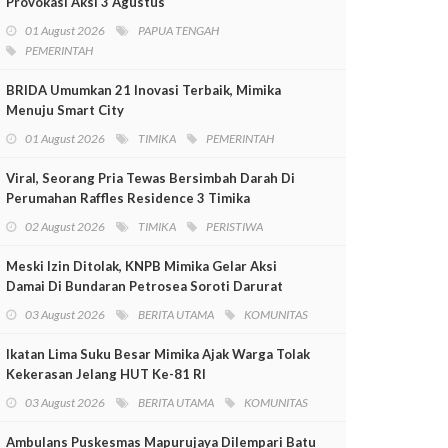
Provokasi Aksi 3 Agustus
01 August 2026
PAPUA TENGAH
PEMERINTAH
BRIDA Umumkan 21 Inovasi Terbaik, Mimika
Menuju Smart City
01 August 2026
TIMIKA
PEMERINTAH
Viral, Seorang Pria Tewas Bersimbah Darah Di
Perumahan Raffles Residence 3 Timika
02 August 2026
TIMIKA
PERISTIWA
Meski Izin Ditolak, KNPB Mimika Gelar Aksi
Damai Di Bundaran Petrosea Soroti Darurat
Militer Dan Pelanggaran HAM
03 August 2026
BERITA UTAMA
KOMUNITAS
Ikatan Lima Suku Besar Mimika Ajak Warga Tolak
Kekerasan Jelang HUT Ke-81 RI
03 August 2026
BERITA UTAMA
KOMUNITAS
Ambulans Puskesmas Mapurujaya Dilempari Batu