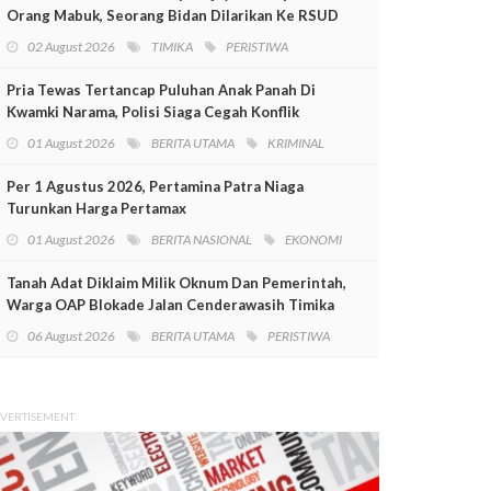
Orang Mabuk, Seorang Bidan Dilarikan Ke RSUD
Mimika
02 August 2026
TIMIKA
PERISTIWA
Pria Tewas Tertancap Puluhan Anak Panah Di
Kwamki Narama, Polisi Siaga Cegah Konflik
01 August 2026
BERITA UTAMA
KRIMINAL
Per 1 Agustus 2026, Pertamina Patra Niaga
Turunkan Harga Pertamax
01 August 2026
BERITA NASIONAL
EKONOMI
Tanah Adat Diklaim Milik Oknum Dan Pemerintah,
Warga OAP Blokade Jalan Cenderawasih Timika
06 August 2026
BERITA UTAMA
PERISTIWA
VERTISEMENT