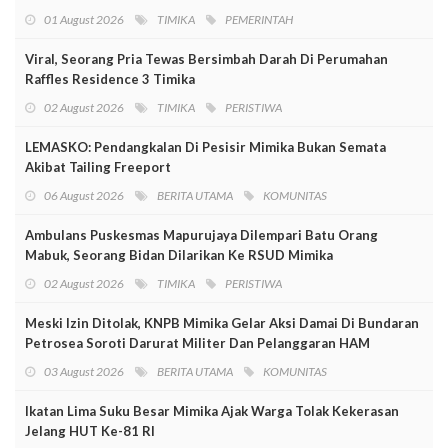
01 August 2026
TIMIKA
PEMERINTAH
Viral, Seorang Pria Tewas Bersimbah Darah Di Perumahan
Raffles Residence 3 Timika
02 August 2026
TIMIKA
PERISTIWA
LEMASKO: Pendangkalan Di Pesisir Mimika Bukan Semata
Akibat Tailing Freeport
06 August 2026
BERITA UTAMA
KOMUNITAS
Ambulans Puskesmas Mapurujaya Dilempari Batu Orang
Mabuk, Seorang Bidan Dilarikan Ke RSUD Mimika
02 August 2026
TIMIKA
PERISTIWA
Meski Izin Ditolak, KNPB Mimika Gelar Aksi Damai Di Bundaran
Petrosea Soroti Darurat Militer Dan Pelanggaran HAM
03 August 2026
BERITA UTAMA
KOMUNITAS
Ikatan Lima Suku Besar Mimika Ajak Warga Tolak Kekerasan
Jelang HUT Ke-81 RI