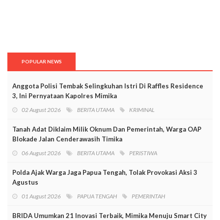
POPULAR NEWS
Anggota Polisi Tembak Selingkuhan Istri Di Raffles Residence
3, Ini Pernyataan Kapolres Mimika
02 August 2026
BERITA UTAMA
KRIMINAL
Tanah Adat Diklaim Milik Oknum Dan Pemerintah, Warga OAP
Blokade Jalan Cenderawasih Timika
06 August 2026
BERITA UTAMA
PERISTIWA
Polda Ajak Warga Jaga Papua Tengah, Tolak Provokasi Aksi 3
Agustus
01 August 2026
PAPUA TENGAH
PEMERINTAH
BRIDA Umumkan 21 Inovasi Terbaik, Mimika Menuju Smart City