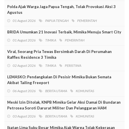
Polda Ajak Warga Jaga Papua Tengah, Tolak Provokasi Aksi 3
Agustus
01 August 2026
PAPUA TENGAH
PEMERINTAH
BRIDA Umumkan 21 Inovasi Terbaik, Mimika Menuju Smart City
01 August 2026
TIMIKA
PEMERINTAH
Viral, Seorang Pria Tewas Bersimbah Darah Di Perumahan
Raffles Residence 3 Timika
02 August 2026
TIMIKA
PERISTIWA
LEMASKO: Pendangkalan Di Pesisir Mimika Bukan Semata
Akibat Tailing Freeport
06 August 2026
BERITA UTAMA
KOMUNITAS
Meski Izin Ditolak, KNPB Mimika Gelar Aksi Damai Di Bundaran
Petrosea Soroti Darurat Militer Dan Pelanggaran HAM
03 August 2026
BERITA UTAMA
KOMUNITAS
Ikatan Lima Suku Besar Mimika Ajak Warga Tolak Kekerasan