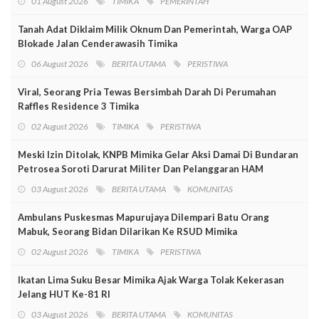
01 August 2026
TIMIKA
PEMERINTAH
Tanah Adat Diklaim Milik Oknum Dan Pemerintah, Warga OAP
Blokade Jalan Cenderawasih Timika
06 August 2026
BERITA UTAMA
PERISTIWA
Viral, Seorang Pria Tewas Bersimbah Darah Di Perumahan
Raffles Residence 3 Timika
02 August 2026
TIMIKA
PERISTIWA
Meski Izin Ditolak, KNPB Mimika Gelar Aksi Damai Di Bundaran
Petrosea Soroti Darurat Militer Dan Pelanggaran HAM
03 August 2026
BERITA UTAMA
KOMUNITAS
Ambulans Puskesmas Mapurujaya Dilempari Batu Orang
Mabuk, Seorang Bidan Dilarikan Ke RSUD Mimika
02 August 2026
TIMIKA
PERISTIWA
Ikatan Lima Suku Besar Mimika Ajak Warga Tolak Kekerasan
Jelang HUT Ke-81 RI
03 August 2026
BERITA UTAMA
KOMUNITAS