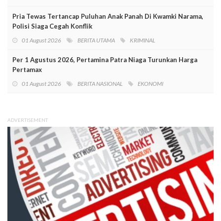
Pria Tewas Tertancap Puluhan Anak Panah Di Kwamki Narama,
Polisi Siaga Cegah Konflik
01 August 2026
BERITA UTAMA
KRIMINAL
Per 1 Agustus 2026, Pertamina Patra Niaga Turunkan Harga
Pertamax
01 August 2026
BERITA NASIONAL
EKONOMI
ADVERTISEMENT