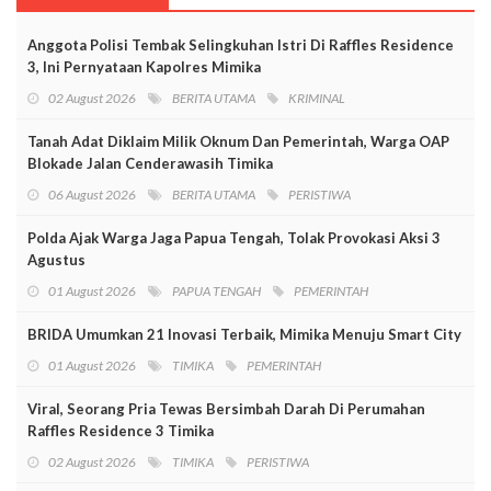
Anggota Polisi Tembak Selingkuhan Istri Di Raffles Residence
3, Ini Pernyataan Kapolres Mimika
02 August 2026
BERITA UTAMA
KRIMINAL
Tanah Adat Diklaim Milik Oknum Dan Pemerintah, Warga OAP
Blokade Jalan Cenderawasih Timika
06 August 2026
BERITA UTAMA
PERISTIWA
Polda Ajak Warga Jaga Papua Tengah, Tolak Provokasi Aksi 3
Agustus
01 August 2026
PAPUA TENGAH
PEMERINTAH
BRIDA Umumkan 21 Inovasi Terbaik, Mimika Menuju Smart City
01 August 2026
TIMIKA
PEMERINTAH
Viral, Seorang Pria Tewas Bersimbah Darah Di Perumahan
Raffles Residence 3 Timika
02 August 2026
TIMIKA
PERISTIWA