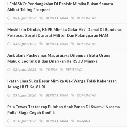
LEMASKO: Pendangkalan Di Pesisir Mimika Bukan Semata
Akibat Tailing Freeport
06 August 2026
BERITA UTAMA
KOMUNITAS
Meski Izin Ditolak, KNPB Mimika Gelar Aksi Damai Di Bundaran
Petrosea Soroti Darurat Militer Dan Pelanggaran HAM
03 August 2026
BERITA UTAMA
KOMUNITAS
Ambulans Puskesmas Mapurujaya Dilempari Batu Orang
Mabuk, Seorang Bidan Dilarikan Ke RSUD Mimika
02 August 2026
TIMIKA
PERISTIWA
Ikatan Lima Suku Besar Mimika Ajak Warga Tolak Kekerasan
Jelang HUT Ke-81 RI
03 August 2026
BERITA UTAMA
KOMUNITAS
Pria Tewas Tertancap Puluhan Anak Panah Di Kwamki Narama,
Polisi Siaga Cegah Konflik
01 August 2026
BERITA UTAMA
KRIMINAL