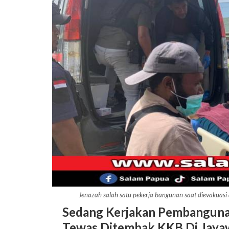
Jenazah salah satu pekerja bangunan saat dievakuas
Sedang Kerjakan Pembangunan
Tewas Ditembak KKB Di Jayaw