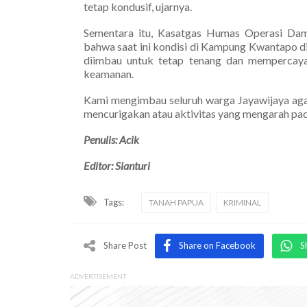
tetap kondusif, ujarnya.
Sementara itu, Kasatgas Humas Operasi Dam
bahwa saat ini kondisi di Kampung Kwantapo d
diimbau untuk tetap tenang dan mempercaya
keamanan.
Kami mengimbau seluruh warga Jayawijaya agar
mencurigakan atau aktivitas yang mengarah pa
Penulis: Acik
Editor: Sianturi
Tags:
TANAH PAPUA
KRIMINAL
Share Post
Share on Facebook
S
ADVERTISEMENT