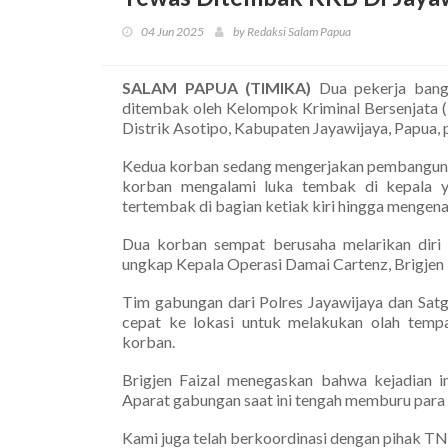
04 Jun 2025
by Redaksi Salam Papua
SALAM PAPUA (TIMIKA)
Dua pekerja bang
ditembak oleh Kelompok Kriminal Bersenjata
Distrik Asotipo, Kabupaten Jayawijaya, Papua, 
Kedua korban sedang mengerjakan pembangunan 
korban mengalami luka tembak di kepala y
tertembak di bagian ketiak kiri hingga mengena
Dua korban sempat berusaha melarikan diri s
ungkap Kepala Operasi Damai Cartenz, Brigjen 
Tim gabungan dari Polres Jayawijaya dan Sa
cepat ke lokasi untuk melakukan olah temp
korban.
Brigjen Faizal menegaskan bahwa kejadian in
Aparat gabungan saat ini tengah memburu para p
Kami juga telah berkoordinasi dengan pihak TN