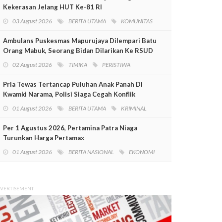
Kekerasan Jelang HUT Ke-81 RI
03 August 2026
BERITA UTAMA
KOMUNITAS
Ambulans Puskesmas Mapurujaya Dilempari Batu
Orang Mabuk, Seorang Bidan Dilarikan Ke RSUD
Mimika
02 August 2026
TIMIKA
PERISTIWA
Pria Tewas Tertancap Puluhan Anak Panah Di
Kwamki Narama, Polisi Siaga Cegah Konflik
01 August 2026
BERITA UTAMA
KRIMINAL
Per 1 Agustus 2026, Pertamina Patra Niaga
Turunkan Harga Pertamax
01 August 2026
BERITA NASIONAL
EKONOMI
VERTISEMENT