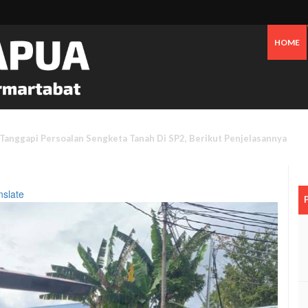
HOME
 Oknum Dan Pemerintah, Warga OAP Blokade Jalan Cenderawasih Timika
nslate