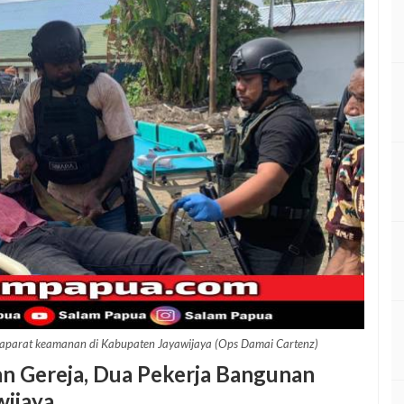
i aparat keamanan di Kabupaten Jayawijaya (Ops Damai Cartenz)
 Gereja, Dua Pekerja Bangunan
ijaya