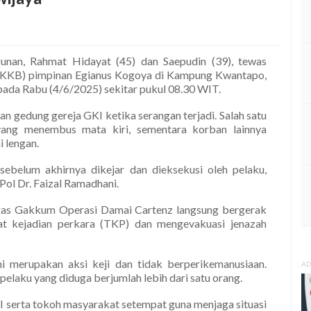
unan, Rahmat Hidayat (45) dan Saepudin (39), tewas
 (KKB) pimpinan Egianus Kogoya di Kampung Kwantapo,
pada Rabu (4/6/2025) sekitar pukul 08.30 WIT.
gedung gereja GKI ketika serangan terjadi. Salah satu
ang menembus mata kiri, sementara korban lainnya
i lengan.
ebelum akhirnya dikejar dan dieksekusi oleh pelaku,
Pol Dr. Faizal Ramadhani.
tgas Gakkum Operasi Damai Cartenz langsung bergerak
at kejadian perkara (TKP) dan mengevakuasi jenazah
i merupakan aksi keji dan tidak berperikemanusiaan.
AD
elaku yang diduga berjumlah lebih dari satu orang.
I serta tokoh masyarakat setempat guna menjaga situasi