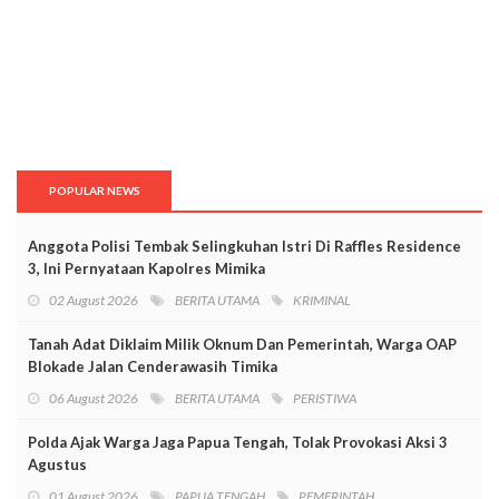
POPULAR NEWS
Anggota Polisi Tembak Selingkuhan Istri Di Raffles Residence
3, Ini Pernyataan Kapolres Mimika
02 August 2026
BERITA UTAMA
KRIMINAL
Tanah Adat Diklaim Milik Oknum Dan Pemerintah, Warga OAP
Blokade Jalan Cenderawasih Timika
06 August 2026
BERITA UTAMA
PERISTIWA
Polda Ajak Warga Jaga Papua Tengah, Tolak Provokasi Aksi 3
Agustus
01 August 2026
PAPUA TENGAH
PEMERINTAH