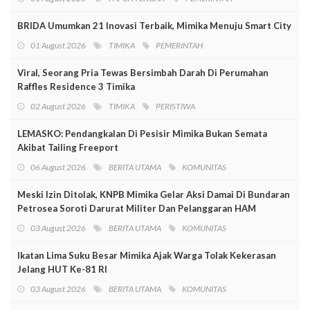
BRIDA Umumkan 21 Inovasi Terbaik, Mimika Menuju Smart City
01 August 2026
TIMIKA
PEMERINTAH
Viral, Seorang Pria Tewas Bersimbah Darah Di Perumahan
Raffles Residence 3 Timika
02 August 2026
TIMIKA
PERISTIWA
LEMASKO: Pendangkalan Di Pesisir Mimika Bukan Semata
Akibat Tailing Freeport
06 August 2026
BERITA UTAMA
KOMUNITAS
Meski Izin Ditolak, KNPB Mimika Gelar Aksi Damai Di Bundaran
Petrosea Soroti Darurat Militer Dan Pelanggaran HAM
03 August 2026
BERITA UTAMA
KOMUNITAS
Ikatan Lima Suku Besar Mimika Ajak Warga Tolak Kekerasan
Jelang HUT Ke-81 RI
03 August 2026
BERITA UTAMA
KOMUNITAS