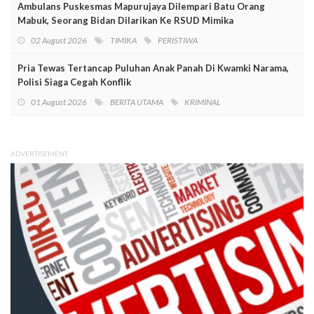
Ambulans Puskesmas Mapurujaya Dilempari Batu Orang
Mabuk, Seorang Bidan Dilarikan Ke RSUD Mimika
02 August 2026
TIMIKA
PERISTIWA
Pria Tewas Tertancap Puluhan Anak Panah Di Kwamki Narama,
Polisi Siaga Cegah Konflik
01 August 2026
BERITA UTAMA
KRIMINAL
ADVERTISEMENT