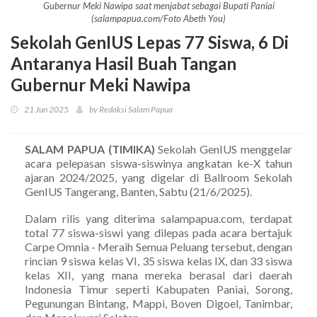
Gubernur Meki Nawipa saat menjabat sebagai Bupati Paniai
(salampapua.com/Foto Abeth You)
Sekolah GenIUS Lepas 77 Siswa, 6 Di
Antaranya Hasil Buah Tangan
Gubernur Meki Nawipa
21 Jun 2025
by Redaksi Salam Papua
SALAM PAPUA (TIMIKA)
Sekolah GenIUS menggelar
acara pelepasan siswa-siswinya angkatan ke-X tahun
ajaran 2024/2025, yang digelar di Ballroom Sekolah
GenIUS Tangerang, Banten, Sabtu (21/6/2025).
Dalam rilis yang diterima salampapua.com, terdapat
total 77 siswa-siswi yang dilepas pada acara bertajuk
Carpe Omnia - Meraih Semua Peluang tersebut, dengan
rincian 9 siswa kelas VI, 35 siswa kelas IX, dan 33 siswa
kelas XII, yang mana mereka berasal dari daerah
Indonesia Timur seperti Kabupaten Paniai, Sorong,
Pegunungan Bintang, Mappi, Boven Digoel, Tanimbar,