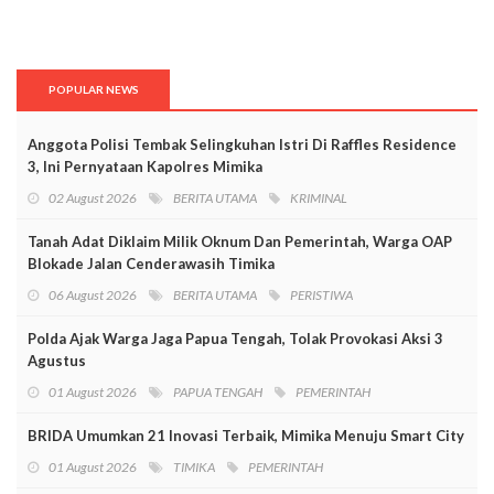
POPULAR NEWS
Anggota Polisi Tembak Selingkuhan Istri Di Raffles Residence
3, Ini Pernyataan Kapolres Mimika
02 August 2026
BERITA UTAMA
KRIMINAL
Tanah Adat Diklaim Milik Oknum Dan Pemerintah, Warga OAP
Blokade Jalan Cenderawasih Timika
06 August 2026
BERITA UTAMA
PERISTIWA
Polda Ajak Warga Jaga Papua Tengah, Tolak Provokasi Aksi 3
Agustus
01 August 2026
PAPUA TENGAH
PEMERINTAH
BRIDA Umumkan 21 Inovasi Terbaik, Mimika Menuju Smart City
01 August 2026
TIMIKA
PEMERINTAH