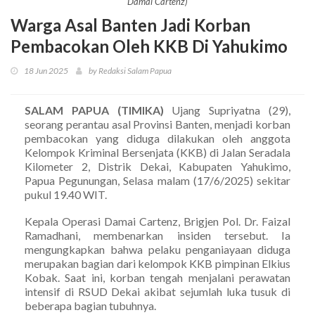
Damai Cartenz)
Warga Asal Banten Jadi Korban
Pembacokan Oleh KKB Di Yahukimo
18 Jun 2025
by Redaksi Salam Papua
SALAM PAPUA (TIMIKA)
Ujang Supriyatna (29),
seorang perantau asal Provinsi Banten, menjadi korban
pembacokan yang diduga dilakukan oleh anggota
Kelompok Kriminal Bersenjata (KKB) di Jalan Seradala
Kilometer 2, Distrik Dekai, Kabupaten Yahukimo,
Papua Pegunungan, Selasa malam (17/6/2025) sekitar
pukul 19.40 WIT.
Kepala Operasi Damai Cartenz, Brigjen Pol. Dr. Faizal
Ramadhani, membenarkan insiden tersebut. Ia
mengungkapkan bahwa pelaku penganiayaan diduga
merupakan bagian dari kelompok KKB pimpinan Elkius
Kobak. Saat ini, korban tengah menjalani perawatan
intensif di RSUD Dekai akibat sejumlah luka tusuk di
beberapa bagian tubuhnya.