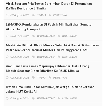
Viral, Seorang Pria Tewas Bersimbah Darah Di Perumahan
Raffles Residence 3 Timika
02 August 2026
TIMIKA
PERISTIWA
LEMASKO: Pendangkalan Di Pesisir Mimika Bukan Semata
Akibat Tailing Freeport
06 August 2026
BERITA UTAMA
KOMUNITAS
Meski Izin Ditolak, KNPB Mimika Gelar Aksi Damai Di Bundaran
Petrosea Soroti Darurat Militer Dan Pelanggaran HAM
03 August 2026
BERITA UTAMA
KOMUNITAS
Ambulans Puskesmas Mapurujaya Dilempari Batu Orang
Mabuk, Seorang Bidan Dilarikan Ke RSUD Mimika
02 August 2026
TIMIKA
PERISTIWA
Ikatan Lima Suku Besar Mimika Ajak Warga Tolak Kekerasan
Jelang HUT Ke-81 RI
03 August 2026
BERITA UTAMA
KOMUNITAS