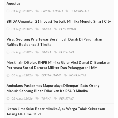
Agustus
01 August 2026
PAPUA TENGAH
PEMERINTAH
BRIDA Umumkan 21 Inovasi Terbaik, Mimika Menuju Smart City
01 August 2026
TIMIKA
PEMERINTAH
Viral, Seorang Pria Tewas Bersimbah Darah Di Perumahan
Raffles Residence 3 Timika
02 August 2026
TIMIKA
PERISTIWA
Meski Izin Ditolak, KNPB Mimika Gelar Aksi Damai Di Bundaran
Petrosea Soroti Darurat Militer Dan Pelanggaran HAM
03 August 2026
BERITA UTAMA
KOMUNITAS
Ambulans Puskesmas Mapurujaya Dilempari Batu Orang
Mabuk, Seorang Bidan Dilarikan Ke RSUD Mimika
02 August 2026
TIMIKA
PERISTIWA
Ikatan Lima Suku Besar Mimika Ajak Warga Tolak Kekerasan
Jelang HUT Ke-81 RI