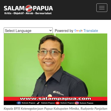
Toggl
navig
Powered by
Translate
Kepala BPJS Ketenegakerjaan Papua Kabupaten Mimika, Rudyanto Panjaitan