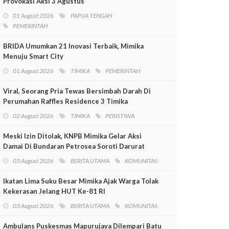
Provokasi Aksi 3 Agustus
01 August 2026
PAPUA TENGAH
PEMERINTAH
BRIDA Umumkan 21 Inovasi Terbaik, Mimika
Menuju Smart City
01 August 2026
TIMIKA
PEMERINTAH
Viral, Seorang Pria Tewas Bersimbah Darah Di
Perumahan Raffles Residence 3 Timika
02 August 2026
TIMIKA
PERISTIWA
Meski Izin Ditolak, KNPB Mimika Gelar Aksi
Damai Di Bundaran Petrosea Soroti Darurat
Militer Dan Pelanggaran HAM
03 August 2026
BERITA UTAMA
KOMUNITAS
Ikatan Lima Suku Besar Mimika Ajak Warga Tolak
Kekerasan Jelang HUT Ke-81 RI
03 August 2026
BERITA UTAMA
KOMUNITAS
Ambulans Puskesmas Mapurujaya Dilempari Batu