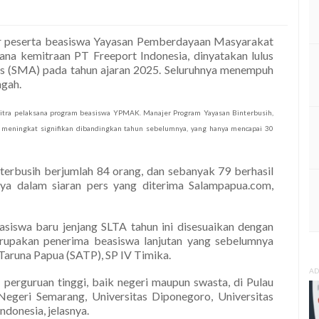
r peserta beasiswa Yayasan Pemberdayaan Masyarakat
 kemitraan PT Freeport Indonesia, dinyatakan lulus
as (SMA) pada tahun ajaran 2025. Seluruhnya menempuh
ngah.
u mitra pelaksana program beasiswa YPMAK.
Manajer Program Yayasan Binterbusih,
meningkat signifikan dibandingkan tahun sebelumnya, yang hanya mencapai 30
nterbusih berjumlah 84 orang, dan sebanyak 79 berhasil
rnya dalam siaran pers yang diterima Salampapua.com,
iswa baru jenjang SLTA tahun ini disesuaikan dengan
erupakan penerima beasiswa lanjutan yang sebelumnya
aruna Papua (SATP), SP IV Timika.
AD
g perguruan tinggi, baik negeri maupun swasta, di Pulau
Negeri Semarang, Universitas Diponegoro, Universitas
ndonesia, jelasnya.