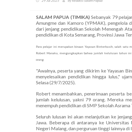
29 Jul 2025
by Redaksi Salam Papua
SALAM PAPUA (TIMIKA)
Sebanyak 79 pelaja
Amungme dan Kamoro (YPMAK), pengelola dana
dari jenjang pendidikan Sekolah Menengah At
pendidikan di Kota Semarang, Provinsi Jawa Te
Para pelajar ini merupakan binaan Yayasan Binterbusih, salah sat
Robert Manaku, mengungkapkan bahwa jumlah kelulusan tahun ini 
orang.
"Awalnya, peserta yang dikirim ke Yayasan Bi
menyelesaikan pendidikan hingga lulus," uja
Selasa (29/7/2025).
Robert menambahkan, penerimaan peserta beas
jumlah kelulusan, yakni 79 orang. Mereka m
menempuh pendidikan di SMP Sekolah Asrama T
Seluruh lulusan ini akan melanjutkan ke jenjan
Jawa. Beberapa di antaranya ke Universitas 
Negeri Malang, dan perguruan tinggi lainnya di I