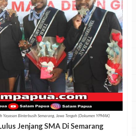
leh Yayasan Binterbusih Semarang, Jawa Tengah (Dokumen YPMAK)
Lulus Jenjang SMA Di Semarang