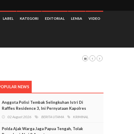
LABEL
KATEGORI
EDITORIAL
LENSA
VIDEO
 3,28 Persen
POPULAR NEWS
Anggota Polisi Tembak Selingkuhan Istri Di
Raffles Residence 3, Ini Pernyataan Kapolres
Mimika
02 August 2026
BERITA UTAMA
KRIMINAL
Polda Ajak Warga Jaga Papua Tengah, Tolak