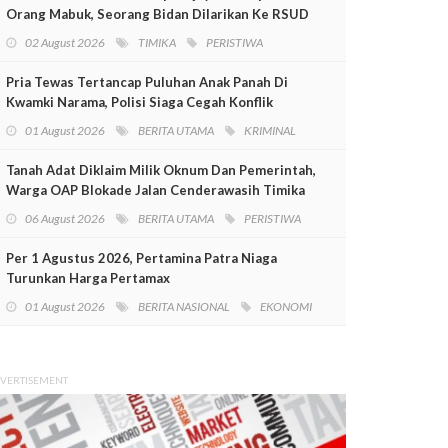
Orang Mabuk, Seorang Bidan Dilarikan Ke RSUD
Mimika
02 August 2026
TIMIKA
PERISTIWA
Pria Tewas Tertancap Puluhan Anak Panah Di
Kwamki Narama, Polisi Siaga Cegah Konflik
01 August 2026
BERITA UTAMA
KRIMINAL
Tanah Adat Diklaim Milik Oknum Dan Pemerintah,
Warga OAP Blokade Jalan Cenderawasih Timika
06 August 2026
BERITA UTAMA
PERISTIWA
Per 1 Agustus 2026, Pertamina Patra Niaga
Turunkan Harga Pertamax
01 August 2026
BERITA NASIONAL
EKONOMI
VERTISEMENT