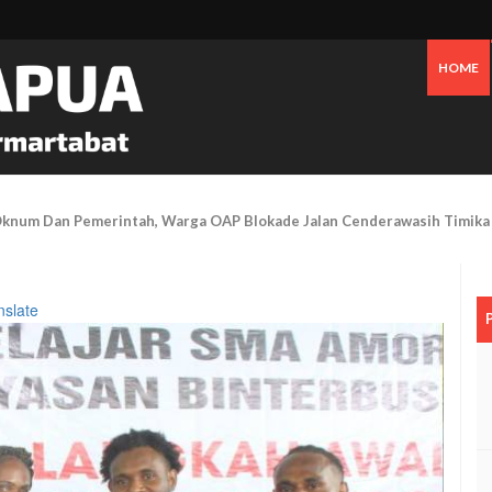
HOME
an Bensin Serta Perawatan Pribadi Picu Inflasi Timika Hingga Juli 2026
nslate