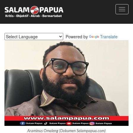
Toggl
navig
Powered by
Translate
Araminus Omaleng (Dokumen Salampapua.com)