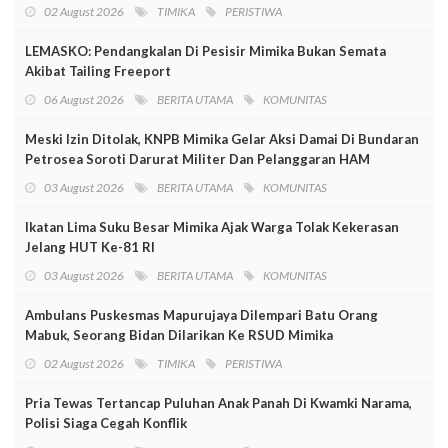
02 August 2026
TIMIKA
PERISTIWA
LEMASKO: Pendangkalan Di Pesisir Mimika Bukan Semata
Akibat Tailing Freeport
06 August 2026
BERITA UTAMA
KOMUNITAS
Meski Izin Ditolak, KNPB Mimika Gelar Aksi Damai Di Bundaran
Petrosea Soroti Darurat Militer Dan Pelanggaran HAM
03 August 2026
BERITA UTAMA
KOMUNITAS
Ikatan Lima Suku Besar Mimika Ajak Warga Tolak Kekerasan
Jelang HUT Ke-81 RI
03 August 2026
BERITA UTAMA
KOMUNITAS
Ambulans Puskesmas Mapurujaya Dilempari Batu Orang
Mabuk, Seorang Bidan Dilarikan Ke RSUD Mimika
02 August 2026
TIMIKA
PERISTIWA
Pria Tewas Tertancap Puluhan Anak Panah Di Kwamki Narama,
Polisi Siaga Cegah Konflik