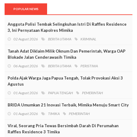
POPULAR NEWS
Anggota Polisi Tembak Selingkuhan Istri Di Raffles Residence
3, Ini Pernyataan Kapolres Mimika
02 August 2026
BERITA UTAMA
KRIMINAL
Tanah Adat Diklaim Milik Oknum Dan Pemerintah, Warga OAP
Blokade Jalan Cenderawasih Timika
06 August 2026
BERITA UTAMA
PERISTIWA
Polda Ajak Warga Jaga Papua Tengah, Tolak Provokasi Aksi 3
Agustus
01 August 2026
PAPUA TENGAH
PEMERINTAH
BRIDA Umumkan 21 Inovasi Terbaik, Mimika Menuju Smart City
01 August 2026
TIMIKA
PEMERINTAH
Viral, Seorang Pria Tewas Bersimbah Darah Di Perumahan
Raffles Residence 3 Timika