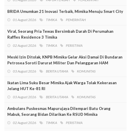
BRIDA Umumkan 21 Inovasi Terbaik, Mimika Menuju Smart City
01 August 2026
TIMIKA
PEMERINTAH
Viral, Seorang Pria Tewas Bersimbah Darah Di Perumahan
Raffles Residence 3 Timika
02 August 2026
TIMIKA
PERISTIWA
Meski Izin Ditolak, KNPB Mimika Gelar Aksi Damai Di Bundaran
Petrosea Soroti Darurat Militer Dan Pelanggaran HAM
03 August 2026
BERITA UTAMA
KOMUNITAS
Ikatan Lima Suku Besar Mimika Ajak Warga Tolak Kekerasan
Jelang HUT Ke-81 RI
03 August 2026
BERITA UTAMA
KOMUNITAS
Ambulans Puskesmas Mapurujaya Dilempari Batu Orang
Mabuk, Seorang Bidan Dilarikan Ke RSUD Mimika
02 August 2026
TIMIKA
PERISTIWA