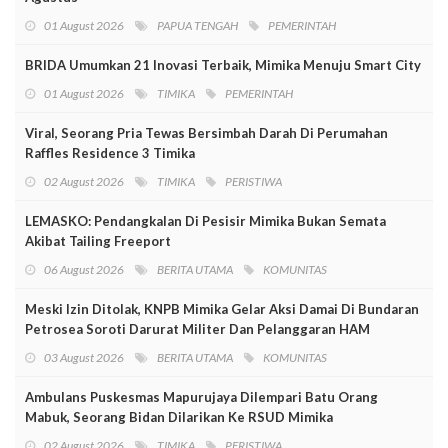
01 August 2026
PAPUA TENGAH
PEMERINTAH
BRIDA Umumkan 21 Inovasi Terbaik, Mimika Menuju Smart City
01 August 2026
TIMIKA
PEMERINTAH
Viral, Seorang Pria Tewas Bersimbah Darah Di Perumahan
Raffles Residence 3 Timika
02 August 2026
TIMIKA
PERISTIWA
LEMASKO: Pendangkalan Di Pesisir Mimika Bukan Semata
Akibat Tailing Freeport
06 August 2026
BERITA UTAMA
KOMUNITAS
Meski Izin Ditolak, KNPB Mimika Gelar Aksi Damai Di Bundaran
Petrosea Soroti Darurat Militer Dan Pelanggaran HAM
03 August 2026
BERITA UTAMA
KOMUNITAS
Ambulans Puskesmas Mapurujaya Dilempari Batu Orang
Mabuk, Seorang Bidan Dilarikan Ke RSUD Mimika
02 August 2026
TIMIKA
PERISTIWA