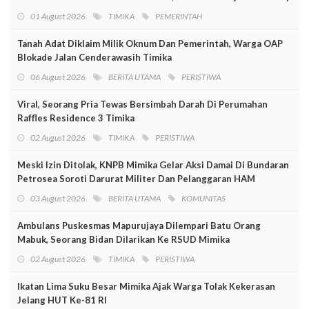
01 August 2026
TIMIKA
PEMERINTAH
Tanah Adat Diklaim Milik Oknum Dan Pemerintah, Warga OAP
Blokade Jalan Cenderawasih Timika
06 August 2026
BERITA UTAMA
PERISTIWA
Viral, Seorang Pria Tewas Bersimbah Darah Di Perumahan
Raffles Residence 3 Timika
02 August 2026
TIMIKA
PERISTIWA
Meski Izin Ditolak, KNPB Mimika Gelar Aksi Damai Di Bundaran
Petrosea Soroti Darurat Militer Dan Pelanggaran HAM
03 August 2026
BERITA UTAMA
KOMUNITAS
Ambulans Puskesmas Mapurujaya Dilempari Batu Orang
Mabuk, Seorang Bidan Dilarikan Ke RSUD Mimika
02 August 2026
TIMIKA
PERISTIWA
Ikatan Lima Suku Besar Mimika Ajak Warga Tolak Kekerasan
Jelang HUT Ke-81 RI