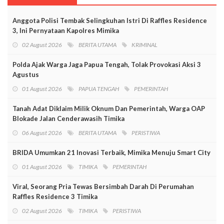
Anggota Polisi Tembak Selingkuhan Istri Di Raffles Residence
3, Ini Pernyataan Kapolres Mimika
02 August 2026
BERITA UTAMA
KRIMINAL
Polda Ajak Warga Jaga Papua Tengah, Tolak Provokasi Aksi 3
Agustus
01 August 2026
PAPUA TENGAH
PEMERINTAH
Tanah Adat Diklaim Milik Oknum Dan Pemerintah, Warga OAP
Blokade Jalan Cenderawasih Timika
06 August 2026
BERITA UTAMA
PERISTIWA
BRIDA Umumkan 21 Inovasi Terbaik, Mimika Menuju Smart City
01 August 2026
TIMIKA
PEMERINTAH
Viral, Seorang Pria Tewas Bersimbah Darah Di Perumahan
Raffles Residence 3 Timika
02 August 2026
TIMIKA
PERISTIWA