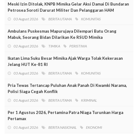
Meski Izin Ditolak, KNPB Mimika Gelar Aksi Damai Di Bundaran
Petrosea Soroti Darurat Militer Dan Pelanggaran HAM
03 August 2026
BERITA UTAMA
KOMUNITAS
Ambulans Puskesmas Mapurujaya Dilempari Batu Orang
Mabuk, Seorang Bidan Dilarikan Ke RSUD Mimika
02 August 2026
TIMIKA
PERISTIWA
Ikatan Lima Suku Besar Mimika Ajak Warga Tolak Kekerasan
Jelang HUT Ke-81 RI
03 August 2026
BERITA UTAMA
KOMUNITAS
Pria Tewas Tertancap Puluhan Anak Panah Di Kwamki Narama,
Polisi Siaga Cegah Konflik
01 August 2026
BERITA UTAMA
KRIMINAL
Per 1 Agustus 2026, Pertamina Patra Niaga Turunkan Harga
Pertamax
01 August 2026
BERITA NASIONAL
EKONOMI