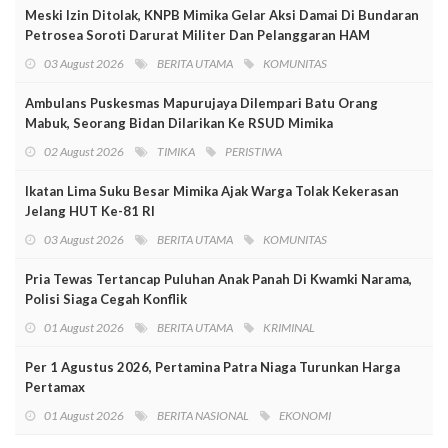
Meski Izin Ditolak, KNPB Mimika Gelar Aksi Damai Di Bundaran
Petrosea Soroti Darurat Militer Dan Pelanggaran HAM
03 August 2026
BERITA UTAMA
KOMUNITAS
Ambulans Puskesmas Mapurujaya Dilempari Batu Orang
Mabuk, Seorang Bidan Dilarikan Ke RSUD Mimika
02 August 2026
TIMIKA
PERISTIWA
Ikatan Lima Suku Besar Mimika Ajak Warga Tolak Kekerasan
Jelang HUT Ke-81 RI
03 August 2026
BERITA UTAMA
KOMUNITAS
Pria Tewas Tertancap Puluhan Anak Panah Di Kwamki Narama,
Polisi Siaga Cegah Konflik
01 August 2026
BERITA UTAMA
KRIMINAL
Per 1 Agustus 2026, Pertamina Patra Niaga Turunkan Harga
Pertamax
01 August 2026
BERITA NASIONAL
EKONOMI