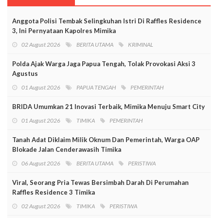
Anggota Polisi Tembak Selingkuhan Istri Di Raffles Residence
3, Ini Pernyataan Kapolres Mimika
02 August 2026
BERITA UTAMA
KRIMINAL
Polda Ajak Warga Jaga Papua Tengah, Tolak Provokasi Aksi 3
Agustus
01 August 2026
PAPUA TENGAH
PEMERINTAH
BRIDA Umumkan 21 Inovasi Terbaik, Mimika Menuju Smart City
01 August 2026
TIMIKA
PEMERINTAH
Tanah Adat Diklaim Milik Oknum Dan Pemerintah, Warga OAP
Blokade Jalan Cenderawasih Timika
06 August 2026
BERITA UTAMA
PERISTIWA
Viral, Seorang Pria Tewas Bersimbah Darah Di Perumahan
Raffles Residence 3 Timika
02 August 2026
TIMIKA
PERISTIWA