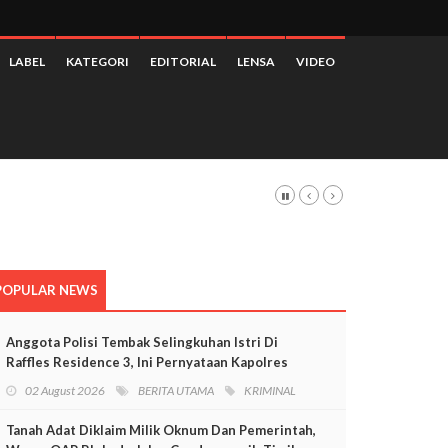
LABEL
KATEGORI
EDITORIAL
LENSA
VIDEO
POPULAR NEWS
Anggota Polisi Tembak Selingkuhan Istri Di
Raffles Residence 3, Ini Pernyataan Kapolres
Mimika
02 August 2026
BERITA UTAMA
KRIMINAL
Tanah Adat Diklaim Milik Oknum Dan Pemerintah,