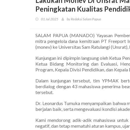
Lakukan Monev Di Unsrat M
Peningkatan Kualitas Pendidi
01 Jul 2025
by Redaksi Salam Papua
SALAM PAPUA (MANADO) Yayasan Pemberd
mitra pengelola dana kemitraan PT Freeport I
(monev) ke Universitas Sam Ratulangi (Unsrat),
Kunjungan ini dipimpin langsung oleh Ketua P
Ketua Bidang Monitoring dan Evaluasi, Hend
Program, Kepala Divisi Pendidikan, dan Kepala 
Dalam kunjungan tersebut, tim YPMAK berte
berdialog dengan 43 mahasiswa penerima be
tersebut.
Dr. Leonardus Tumuka menyampaikan bahwa mon
berjalan baik, serta mengevaluasi kondisi akad
Kami mendorong adik-adik mahasiswa untuk m
negatif, dan tetap mematuhi aturan kampus, ujar