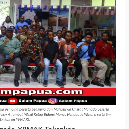
ka pembina peserta beasiswa dan Mahasiswa Unsrat Manado peserta
Reiny A Tumbol, Wakil Ketua Bidang Monev Hendaotje Watory, serta tim
(Dokumen YPMAK).