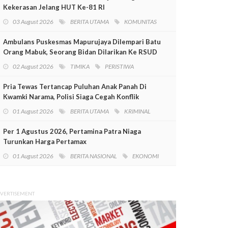
Kekerasan Jelang HUT Ke-81 RI
03 August 2026
BERITA UTAMA
KOMUNITAS
Ambulans Puskesmas Mapurujaya Dilempari Batu
Orang Mabuk, Seorang Bidan Dilarikan Ke RSUD
Mimika
02 August 2026
TIMIKA
PERISTIWA
Pria Tewas Tertancap Puluhan Anak Panah Di
Kwamki Narama, Polisi Siaga Cegah Konflik
01 August 2026
BERITA UTAMA
KRIMINAL
Per 1 Agustus 2026, Pertamina Patra Niaga
Turunkan Harga Pertamax
01 August 2026
BERITA NASIONAL
EKONOMI
VERTISEMENT