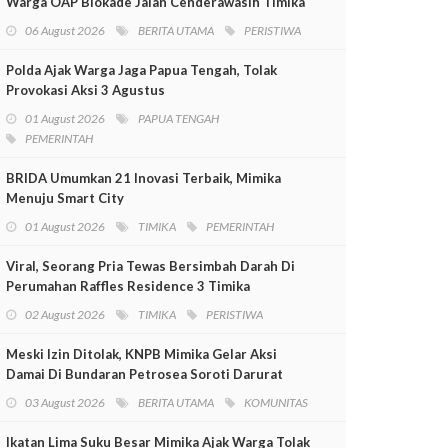
Warga OAP Blokade Jalan Cenderawasih Timika
06 August 2026
BERITA UTAMA
PERISTIWA
Polda Ajak Warga Jaga Papua Tengah, Tolak
Provokasi Aksi 3 Agustus
01 August 2026
PAPUA TENGAH
PEMERINTAH
BRIDA Umumkan 21 Inovasi Terbaik, Mimika
Menuju Smart City
01 August 2026
TIMIKA
PEMERINTAH
Viral, Seorang Pria Tewas Bersimbah Darah Di
Perumahan Raffles Residence 3 Timika
02 August 2026
TIMIKA
PERISTIWA
Meski Izin Ditolak, KNPB Mimika Gelar Aksi
Damai Di Bundaran Petrosea Soroti Darurat
Militer Dan Pelanggaran HAM
03 August 2026
BERITA UTAMA
KOMUNITAS
Ikatan Lima Suku Besar Mimika Ajak Warga Tolak