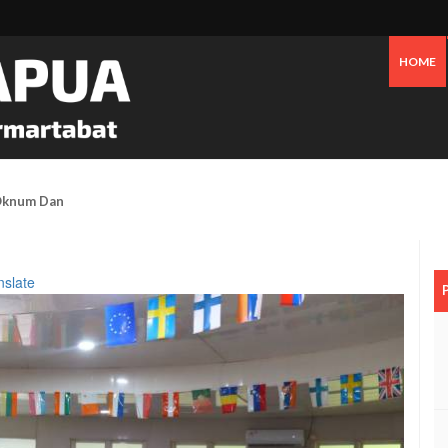
HOME
 Oknum Dan Pemerintah, Warga OAP Blokade Jalan Cenderawasih Timika
nslate