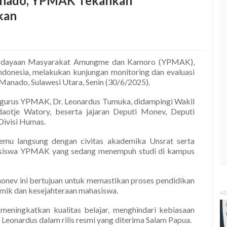
anado, YPMAK Tekankan
kan
ayaan Masyarakat Amungme dan Kamoro (YPMAK),
ndonesia, melakukan kunjungan monitoring dan evaluasi
 Manado, Sulawesi Utara, Senin (30/6/2025).
engurus YPMAK, Dr. Leonardus Tumuka, didampingi Wakil
aotje Watory, beserta jajaran Deputi Monev, Deputi
Divisi Humas.
mu langsung dengan civitas akademika Unsrat serta
asiswa YPMAK yang sedang menempuh studi di kampus
ev ini bertujuan untuk memastikan proses pendidikan
emik dan kesejahteraan mahasiswa.
AD
eningkatkan kualitas belajar, menghindari kebiasaan
 Leonardus dalam rilis resmi yang diterima Salam Papua.