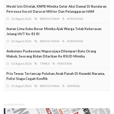
Meski Izin Ditolak, KNPB Mimika Gelar Aksi Damai Di Bundaran
Petrosea Soroti Darurat Militer Dan Pelanggaran HAM
03 August 2026
BERITA UTAMA
KOMUNITAS
Ikatan Lima Suku Besar Mimika Ajak Warga Tolak Kekerasan
Jelang HUT Ke-81 RI
03 August 2026
BERITA UTAMA
KOMUNITAS
Ambulans Puskesmas Mapurujaya Dilempari Batu Orang
Mabuk, Seorang Bidan Dilarikan Ke RSUD Mimika
02 August 2026
TIMIKA
PERISTIWA
Pria Tewas Tertancap Puluhan Anak Panah Di Kwamki Narama,
Polisi Siaga Cegah Konflik
01 August 2026
BERITA UTAMA
KRIMINAL
ADVERTISEMENT