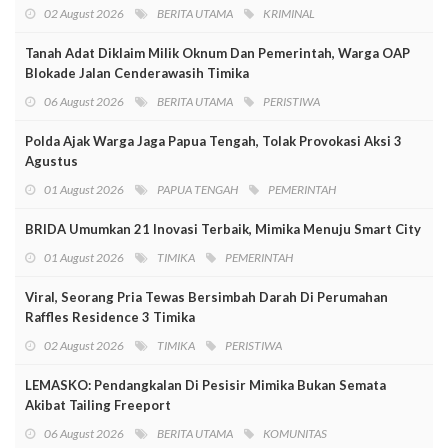
02 August 2026
BERITA UTAMA
KRIMINAL
Tanah Adat Diklaim Milik Oknum Dan Pemerintah, Warga OAP
Blokade Jalan Cenderawasih Timika
06 August 2026
BERITA UTAMA
PERISTIWA
Polda Ajak Warga Jaga Papua Tengah, Tolak Provokasi Aksi 3
Agustus
01 August 2026
PAPUA TENGAH
PEMERINTAH
BRIDA Umumkan 21 Inovasi Terbaik, Mimika Menuju Smart City
01 August 2026
TIMIKA
PEMERINTAH
Viral, Seorang Pria Tewas Bersimbah Darah Di Perumahan
Raffles Residence 3 Timika
02 August 2026
TIMIKA
PERISTIWA
LEMASKO: Pendangkalan Di Pesisir Mimika Bukan Semata
Akibat Tailing Freeport
06 August 2026
BERITA UTAMA
KOMUNITAS