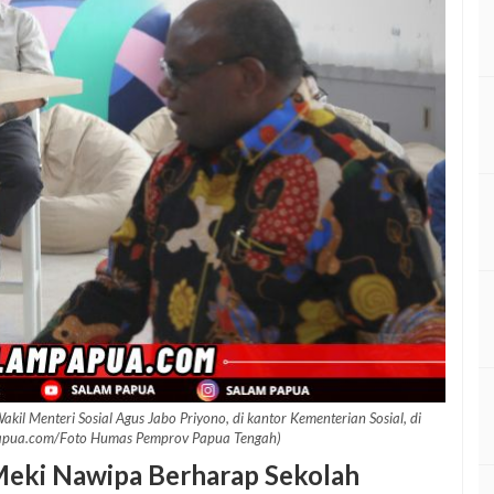
l Menteri Sosial Agus Jabo Priyono, di kantor Kementerian Sosial, di
papua.com/Foto Humas Pemprov Papua Tengah)
eki Nawipa Berharap Sekolah