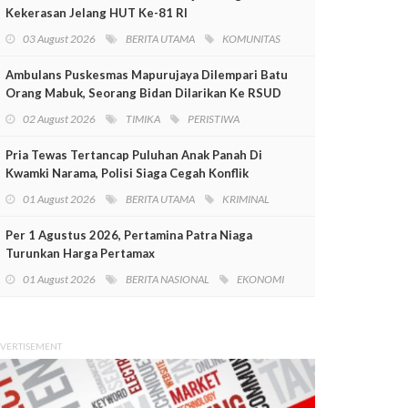
Kekerasan Jelang HUT Ke-81 RI
03 August 2026
BERITA UTAMA
KOMUNITAS
Ambulans Puskesmas Mapurujaya Dilempari Batu
Orang Mabuk, Seorang Bidan Dilarikan Ke RSUD
Mimika
02 August 2026
TIMIKA
PERISTIWA
Pria Tewas Tertancap Puluhan Anak Panah Di
Kwamki Narama, Polisi Siaga Cegah Konflik
01 August 2026
BERITA UTAMA
KRIMINAL
Per 1 Agustus 2026, Pertamina Patra Niaga
Turunkan Harga Pertamax
01 August 2026
BERITA NASIONAL
EKONOMI
VERTISEMENT