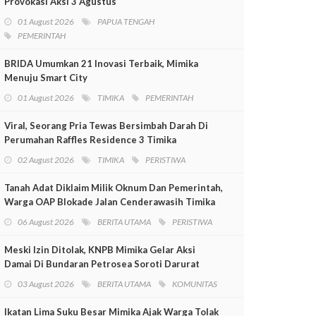
Provokasi Aksi 3 Agustus
01 August 2026
PAPUA TENGAH
PEMERINTAH
BRIDA Umumkan 21 Inovasi Terbaik, Mimika
Menuju Smart City
01 August 2026
TIMIKA
PEMERINTAH
Viral, Seorang Pria Tewas Bersimbah Darah Di
Perumahan Raffles Residence 3 Timika
02 August 2026
TIMIKA
PERISTIWA
Tanah Adat Diklaim Milik Oknum Dan Pemerintah,
Warga OAP Blokade Jalan Cenderawasih Timika
06 August 2026
BERITA UTAMA
PERISTIWA
Meski Izin Ditolak, KNPB Mimika Gelar Aksi
Damai Di Bundaran Petrosea Soroti Darurat
Militer Dan Pelanggaran HAM
03 August 2026
BERITA UTAMA
KOMUNITAS
Ikatan Lima Suku Besar Mimika Ajak Warga Tolak