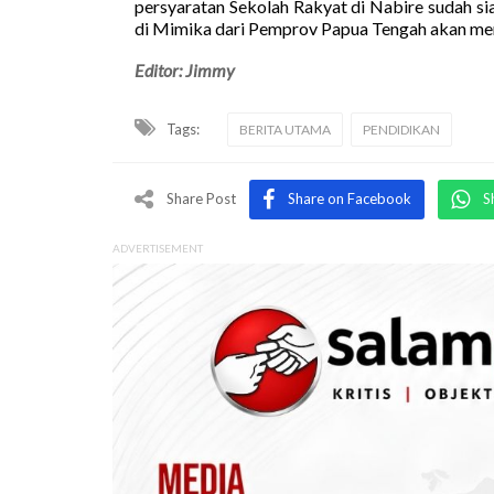
persyaratan Sekolah Rakyat di Nabire sudah s
di Mimika dari Pemprov Papua Tengah akan men
Editor: Jimmy
Tags:
BERITA UTAMA
PENDIDIKAN
Share Post
Share on Facebook
S
ADVERTISEMENT