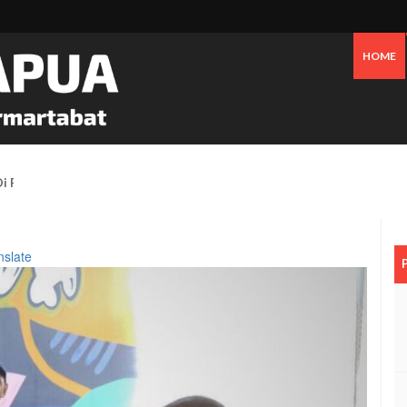
HOME
 Pesisir Mimika Bukan Semata Akibat Tailing Freeport
nslate