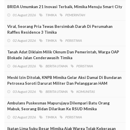
BRIDA Umumkan 21 Inovasi Terbaik, Mimika Menuju Smart City
01 August 2026
TIMIKA
PEMERINTAH
Viral, Seorang Pria Tewas Bersimbah Darah Di Perumahan
Raffles Residence 3 Timika
02 August 2026
TIMIKA
PERISTIWA
Tanah Adat Diklaim Milik Oknum Dan Pemerintah, Warga OAP
Blokade Jalan Cenderawasih Timika
06 August 2026
BERITA UTAMA
PERISTIWA
Meski Izin Ditolak, KNPB Mimika Gelar Aksi Damai Di Bundaran
Petrosea Soroti Darurat Militer Dan Pelanggaran HAM
03 August 2026
BERITA UTAMA
KOMUNITAS
Ambulans Puskesmas Mapurujaya Dilempari Batu Orang
Mabuk, Seorang Bidan Dilarikan Ke RSUD Mimika
02 August 2026
TIMIKA
PERISTIWA
Ikatan Lima Suku Besar Mimika Ajak Warga Tolak Kekerasan