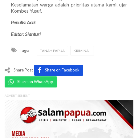
Keselamatan warga adalah prioritas utama kami, ujar
Kombes Yusuf.
Penulis: Acik
Editor: Sianturi
Tags:
TANAH PAPUA
KRIMINAL
Share Post
Share on Facebook
Share on WhatsApp
ADVERTISEMENT