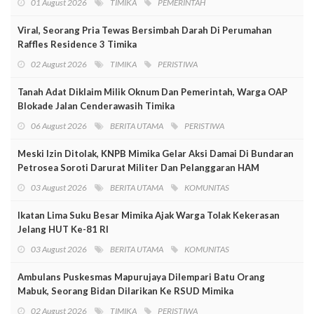
01 August 2026
TIMIKA
PEMERINTAH
Viral, Seorang Pria Tewas Bersimbah Darah Di Perumahan
Raffles Residence 3 Timika
02 August 2026
TIMIKA
PERISTIWA
Tanah Adat Diklaim Milik Oknum Dan Pemerintah, Warga OAP
Blokade Jalan Cenderawasih Timika
06 August 2026
BERITA UTAMA
PERISTIWA
Meski Izin Ditolak, KNPB Mimika Gelar Aksi Damai Di Bundaran
Petrosea Soroti Darurat Militer Dan Pelanggaran HAM
03 August 2026
BERITA UTAMA
KOMUNITAS
Ikatan Lima Suku Besar Mimika Ajak Warga Tolak Kekerasan
Jelang HUT Ke-81 RI
03 August 2026
BERITA UTAMA
KOMUNITAS
Ambulans Puskesmas Mapurujaya Dilempari Batu Orang
Mabuk, Seorang Bidan Dilarikan Ke RSUD Mimika
02 August 2026
TIMIKA
PERISTIWA