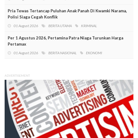
Pria Tewas Tertancap Puluhan Anak Panah Di Kwamki Narama,
Polisi Siaga Cegah Konflik
01 August 2026
BERITA UTAMA
KRIMINAL
Per 1 Agustus 2026, Pertamina Patra Niaga Turunkan Harga
Pertamax
01 August 2026
BERITA NASIONAL
EKONOMI
ADVERTISEMENT