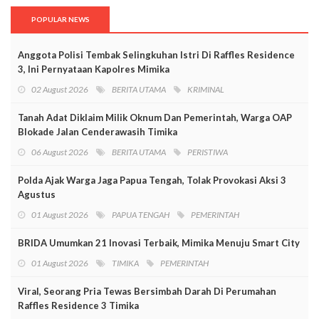
POPULAR NEWS
Anggota Polisi Tembak Selingkuhan Istri Di Raffles Residence
3, Ini Pernyataan Kapolres Mimika
02 August 2026
BERITA UTAMA
KRIMINAL
Tanah Adat Diklaim Milik Oknum Dan Pemerintah, Warga OAP
Blokade Jalan Cenderawasih Timika
06 August 2026
BERITA UTAMA
PERISTIWA
Polda Ajak Warga Jaga Papua Tengah, Tolak Provokasi Aksi 3
Agustus
01 August 2026
PAPUA TENGAH
PEMERINTAH
BRIDA Umumkan 21 Inovasi Terbaik, Mimika Menuju Smart City
01 August 2026
TIMIKA
PEMERINTAH
Viral, Seorang Pria Tewas Bersimbah Darah Di Perumahan
Raffles Residence 3 Timika