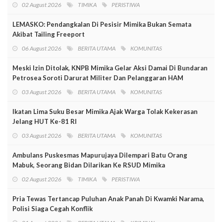
02 August 2026
TIMIKA
PERISTIWA
LEMASKO: Pendangkalan Di Pesisir Mimika Bukan Semata
Akibat Tailing Freeport
06 August 2026
BERITA UTAMA
KOMUNITAS
Meski Izin Ditolak, KNPB Mimika Gelar Aksi Damai Di Bundaran
Petrosea Soroti Darurat Militer Dan Pelanggaran HAM
03 August 2026
BERITA UTAMA
KOMUNITAS
Ikatan Lima Suku Besar Mimika Ajak Warga Tolak Kekerasan
Jelang HUT Ke-81 RI
03 August 2026
BERITA UTAMA
KOMUNITAS
Ambulans Puskesmas Mapurujaya Dilempari Batu Orang
Mabuk, Seorang Bidan Dilarikan Ke RSUD Mimika
02 August 2026
TIMIKA
PERISTIWA
Pria Tewas Tertancap Puluhan Anak Panah Di Kwamki Narama,
Polisi Siaga Cegah Konflik