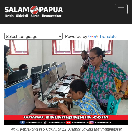
Toggl
navig
Powered by
Translate
Wakil Kepsek SMPN 6 Utikini, SP12, Ariance Sawaki saat membimbing