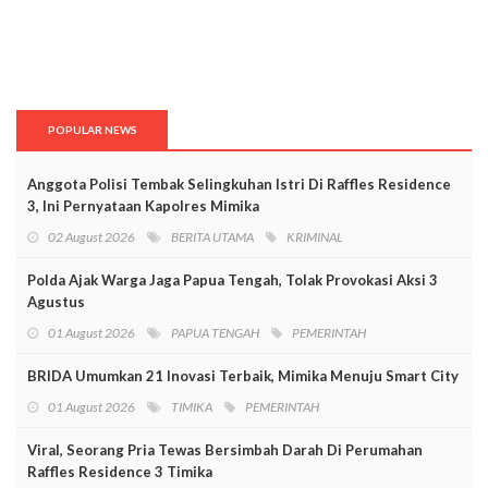
POPULAR NEWS
Anggota Polisi Tembak Selingkuhan Istri Di Raffles Residence
3, Ini Pernyataan Kapolres Mimika
02 August 2026
BERITA UTAMA
KRIMINAL
Polda Ajak Warga Jaga Papua Tengah, Tolak Provokasi Aksi 3
Agustus
01 August 2026
PAPUA TENGAH
PEMERINTAH
BRIDA Umumkan 21 Inovasi Terbaik, Mimika Menuju Smart City
01 August 2026
TIMIKA
PEMERINTAH
Viral, Seorang Pria Tewas Bersimbah Darah Di Perumahan
Raffles Residence 3 Timika