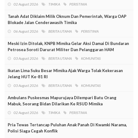
02 August 2026
TIMIKA
PERISTIWA
Tanah Adat Diklaim Milik Oknum Dan Pemerintah, Warga OAP
Blokade Jalan Cenderawasih Timika
06 August 2026
BERITA UTAMA
PERISTIWA
Meski Izin Ditolak, KNPB Mimika Gelar Aksi Damai Di Bundaran
Petrosea Soroti Darurat Militer Dan Pelanggaran HAM
03 August 2026
BERITA UTAMA
KOMUNITAS
Ikatan Lima Suku Besar Mimika Ajak Warga Tolak Kekerasan
Jelang HUT Ke-81 RI
03 August 2026
BERITA UTAMA
KOMUNITAS
Ambulans Puskesmas Mapurujaya Dilempari Batu Orang
Mabuk, Seorang Bidan Dilarikan Ke RSUD Mimika
02 August 2026
TIMIKA
PERISTIWA
Pria Tewas Tertancap Puluhan Anak Panah Di Kwamki Narama,
Polisi Siaga Cegah Konflik