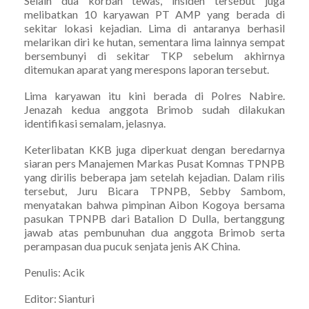
Selain dua korban tewas, insiden tersebut juga
melibatkan 10 karyawan PT AMP yang berada di
sekitar lokasi kejadian. Lima di antaranya berhasil
melarikan diri ke hutan, sementara lima lainnya sempat
bersembunyi di sekitar TKP sebelum akhirnya
ditemukan aparat yang merespons laporan tersebut.
Lima karyawan itu kini berada di Polres Nabire.
Jenazah kedua anggota Brimob sudah dilakukan
identifikasi semalam, jelasnya.
Keterlibatan KKB juga diperkuat dengan beredarnya
siaran pers Manajemen Markas Pusat Komnas TPNPB
yang dirilis beberapa jam setelah kejadian. Dalam rilis
tersebut, Juru Bicara TPNPB, Sebby Sambom,
menyatakan bahwa pimpinan Aibon Kogoya bersama
pasukan TPNPB dari Batalion D Dulla, bertanggung
jawab atas pembunuhan dua anggota Brimob serta
perampasan dua pucuk senjata jenis AK China.
Penulis: Acik
Editor: Sianturi