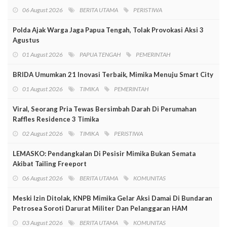
06 August 2026
BERITA UTAMA
PERISTIWA
Polda Ajak Warga Jaga Papua Tengah, Tolak Provokasi Aksi 3
Agustus
01 August 2026
PAPUA TENGAH
PEMERINTAH
BRIDA Umumkan 21 Inovasi Terbaik, Mimika Menuju Smart City
01 August 2026
TIMIKA
PEMERINTAH
Viral, Seorang Pria Tewas Bersimbah Darah Di Perumahan
Raffles Residence 3 Timika
02 August 2026
TIMIKA
PERISTIWA
LEMASKO: Pendangkalan Di Pesisir Mimika Bukan Semata
Akibat Tailing Freeport
06 August 2026
BERITA UTAMA
KOMUNITAS
Meski Izin Ditolak, KNPB Mimika Gelar Aksi Damai Di Bundaran
Petrosea Soroti Darurat Militer Dan Pelanggaran HAM
03 August 2026
BERITA UTAMA
KOMUNITAS