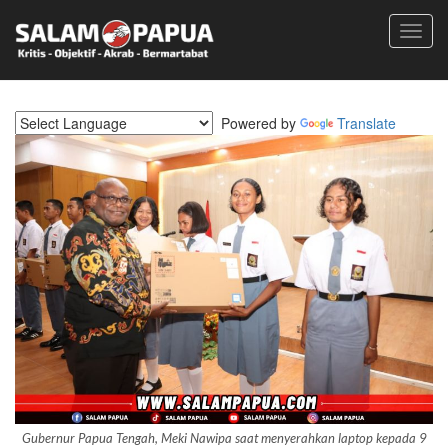
Toggl
navig
Powered by
Translate
Gubernur Papua Tengah, Meki Nawipa saat menyerahkan laptop kepada 9