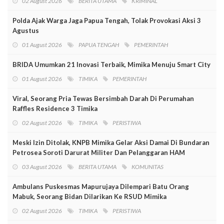
02 August 2026
BERITA UTAMA
KRIMINAL
Polda Ajak Warga Jaga Papua Tengah, Tolak Provokasi Aksi 3
Agustus
01 August 2026
PAPUA TENGAH
PEMERINTAH
BRIDA Umumkan 21 Inovasi Terbaik, Mimika Menuju Smart City
01 August 2026
TIMIKA
PEMERINTAH
Viral, Seorang Pria Tewas Bersimbah Darah Di Perumahan
Raffles Residence 3 Timika
02 August 2026
TIMIKA
PERISTIWA
Meski Izin Ditolak, KNPB Mimika Gelar Aksi Damai Di Bundaran
Petrosea Soroti Darurat Militer Dan Pelanggaran HAM
03 August 2026
BERITA UTAMA
KOMUNITAS
Ambulans Puskesmas Mapurujaya Dilempari Batu Orang
Mabuk, Seorang Bidan Dilarikan Ke RSUD Mimika
02 August 2026
TIMIKA
PERISTIWA