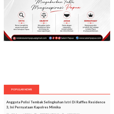
POPULAR NEWS
Anggota Polisi Tembak Selingkuhan Istri Di Raffles Residence
3, Ini Pernyataan Kapolres Mimika