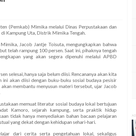
en (Pemkab) Mimika melalui Dinas Perpustakaan dan
di Kampung Uta, Distrik Mimika Tengah.
 Mimika, Jacob Jantje Toisuta, mengungkapkan bahwa
ut telah rampung 100 persen. Saat ini, pihaknya tengah
rlengkapan yang akan segera dipenuhi melalui APBD
n selesai, hanya saja belum diisi. Rencananya akan kita
ini akan diisi dengan buku-buku sosial budaya pesisir
t akan membantu menyusun materi tersebut, ujar Jacob
.
stakaan memuat literatur sosial budaya lokal bertujuan
 adat Kamoro, sejarah kampung, serta praktik hidup
kaan tidak hanya menyediakan bahan bacaan pelajaran
AD
stual yang dekat dengan kehidupan sehari-hari.
jar dari cerita serta pengetahuan lokal, sekaligus