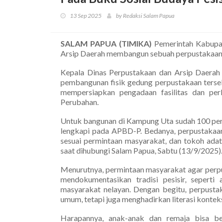
13 Sep 2025
by Redaksi Salam Papua
SALAM PAPUA (TIMIKA)
Pemerintah Kabupat
Arsip Daerah membangun sebuah perpustakaan 
Kepala Dinas Perpustakaan dan Arsip Daerah
pembangunan fisik gedung perpustakaan terseb
mempersiapkan pengadaan fasilitas dan pe
Perubahan.
Untuk bangunan di Kampung Uta sudah 100 perse
lengkapi pada APBD-P. Bedanya, perpustakaan 
sesuai permintaan masyarakat, dan tokoh ada
saat dihubungi Salam Papua, Sabtu (13/9/2025)
Menurutnya, permintaan masyarakat agar perpu
mendokumentasikan tradisi pesisir, seperti
masyarakat nelayan. Dengan begitu, perpusta
umum, tetapi juga menghadirkan literasi kontek
Harapannya, anak-anak dan remaja bisa bela